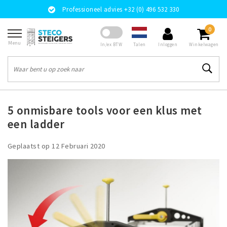
Professioneel advies +32 (0) 496 532 330
0
Menu
Talen
In/ex BTW
Inloggen
Winkelwagen
5 onmisbare tools voor een klus met
een ladder
Geplaatst op
12 Februari 2020