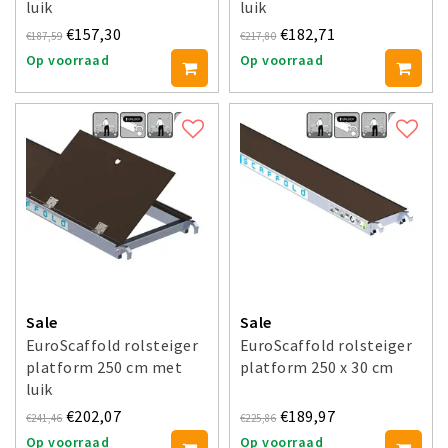
luik
luik
€157,30
€182,71
€187,59
€217,80
Op voorraad
Op voorraad
Sale
Sale
EuroScaffold rolsteiger
EuroScaffold rolsteiger
platform 250 cm met
platform 250 x 30 cm
luik
€202,07
€189,97
€241,46
€225,86
Op voorraad
Op voorraad