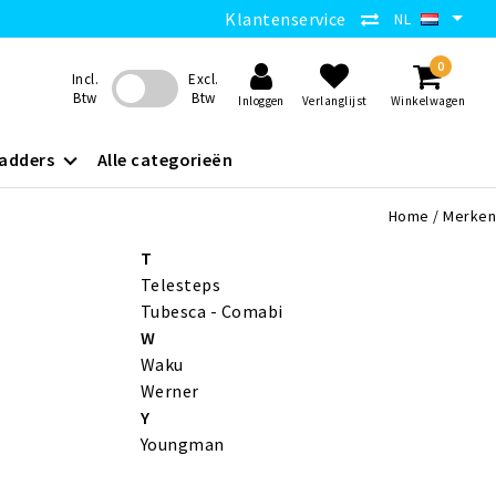
Klantenservice
NL
0
Incl.
Excl.
Btw
Btw
Inloggen
Verlanglijst
Winkelwagen
adders
Alle categorieën
Home
/
Merken
T
Telesteps
Tubesca - Comabi
W
Waku
Werner
Y
Youngman