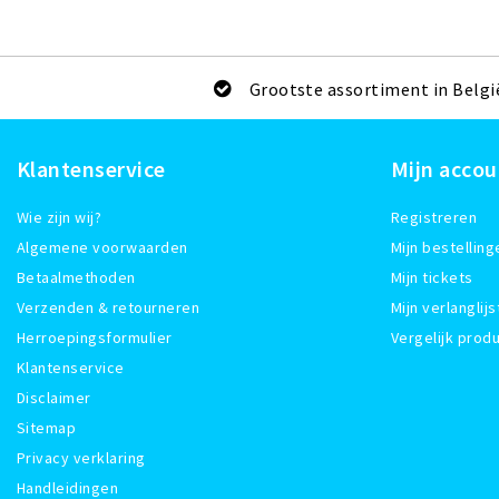
Grootste assortiment in Belgi
Klantenservice
Mijn accou
Wie zijn wij?
Registreren
Algemene voorwaarden
Mijn bestelling
Betaalmethoden
Mijn tickets
Verzenden & retourneren
Mijn verlanglijs
Herroepingsformulier
Vergelijk prod
Klantenservice
Disclaimer
Sitemap
Privacy verklaring
Handleidingen