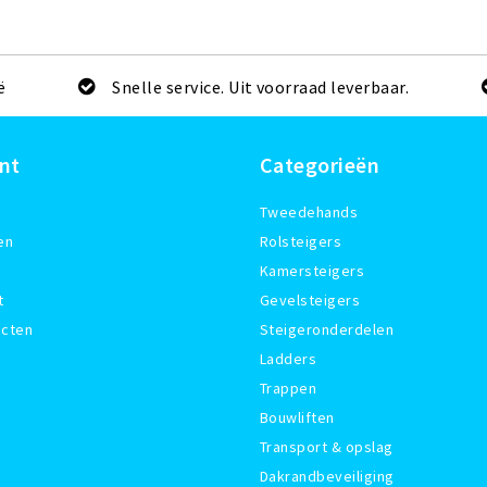
ë
Snelle service. Uit voorraad leverbaar.
nt
Categorieën
Tweedehands
en
Rolsteigers
Kamersteigers
t
Gevelsteigers
ucten
Steigeronderdelen
Ladders
Trappen
Bouwliften
Transport & opslag
Dakrandbeveiliging