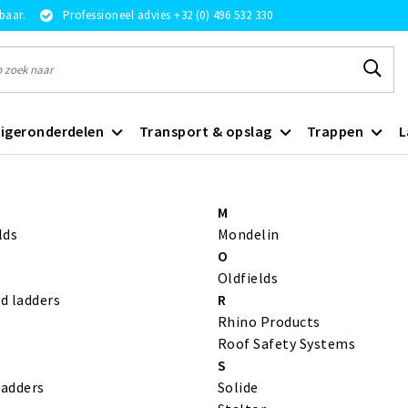
rbaar.
Professioneel advies +32 (0) 496 532 330
igeronderdelen
Transport & opslag
Trappen
L
M
lds
Mondelin
O
Oldfields
d ladders
R
Rhino Products
Roof Safety Systems
S
Ladders
Solide