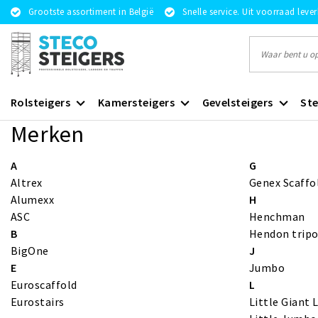
Grootste assortiment in België
Snelle service. Uit voorraad leve
Rolsteigers
Kamersteigers
Gevelsteigers
Ste
Merken
A
G
Altrex
Genex Scaffo
Alumexx
H
ASC
Henchman
B
Hendon tripo
BigOne
J
E
Jumbo
Euroscaffold
L
Eurostairs
Little Giant 