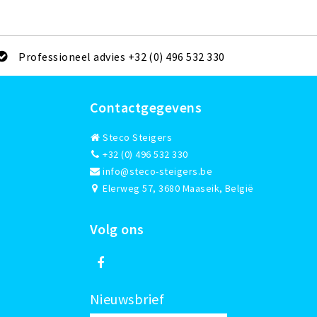
Professioneel advies +32 (0) 496 532 330
Contactgegevens
Steco Steigers
+32 (0) 496 532 330
info@steco-steigers.be
Elerweg 57, 3680 Maaseik, België
Volg ons
Nieuwsbrief