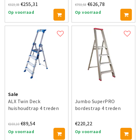
€255,31
€626,78
€323,38
€793,58
Op voorraad
Op voorraad
Sale
ALX Twin Deck
Jumbo SuperPRO
huishoudtrap 4 treden
bordestrap 4 treden
€89,54
€220,22
€103,10
Op voorraad
Op voorraad