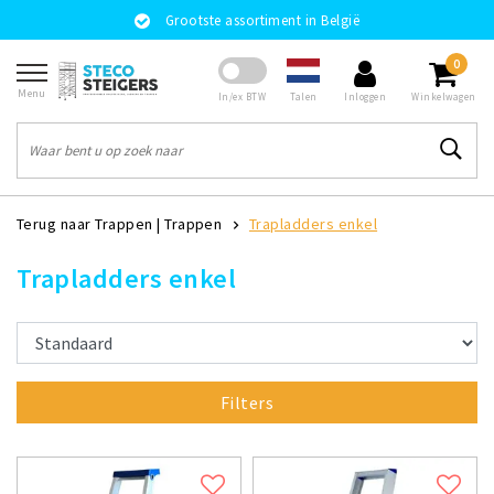
Grootste assortiment in België
0
Menu
Talen
In/ex BTW
Inloggen
Winkelwagen
Terug naar Trappen
|
Trappen
Trapladders enkel
Trapladders enkel
Filters