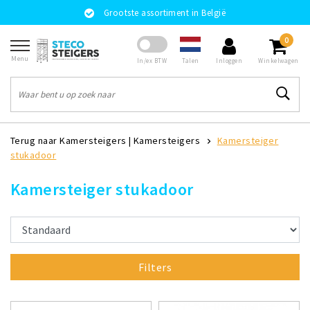
Grootste assortiment in België
0
Menu
Talen
In/ex BTW
Inloggen
Winkelwagen
Terug naar Kamersteigers
|
Kamersteigers
Kamersteiger
stukadoor
Kamersteiger stukadoor
Filters