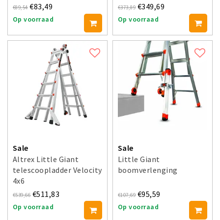
€83,49
€349,69
€89,54
€373,89
Op voorraad
Op voorraad
Sale
Sale
Altrex Little Giant
Little Giant
telescoopladder Velocity
boomverlenging
4x6
€511,83
€95,59
€539,66
€107,69
Op voorraad
Op voorraad