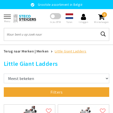
Grootste assortiment in België
0
Menu
Talen
In/ex BTW
Inloggen
Winkelwagen
Terug naar Merken
|
Merken
Little Giant Ladders
Little Giant Ladders
Filters