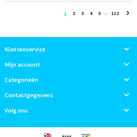
...
1
2
3
4
5
112
Klantenservice
Mijn account
Categorieën
Contactgegevens
Volg ons