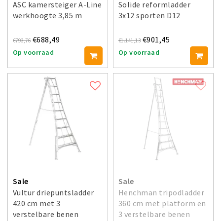
ASC kamersteiger A-Line
Solide reformladder
werkhoogte 3,85 m
3x12 sporten D12
€688,49
€901,45
€793,76
€1.141,13
Op voorraad
Op voorraad
Sale
Sale
Vultur driepuntsladder
Henchman tripodladder
420 cm met 3
360 cm met platform en
verstelbare benen
3 verstelbare benen