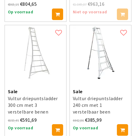
€804,65
€963,16
€865,15
€1.049,07
Op voorraad
Niet op voorraad
Sale
Sale
Vultur driepuntsladder
Vultur driepuntsladder
300 cm met 3
240 cm met 1
verstelbare benen
verstelbaar been
€591,69
€385,99
€659,45
€442,86
Op voorraad
Op voorraad