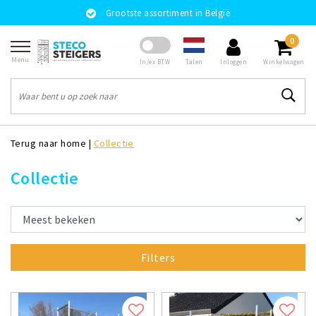
Grootste assortiment in België
0
Menu
Talen
In/ex BTW
Inloggen
Winkelwagen
Terug naar home
|
Collectie
Collectie
Filters