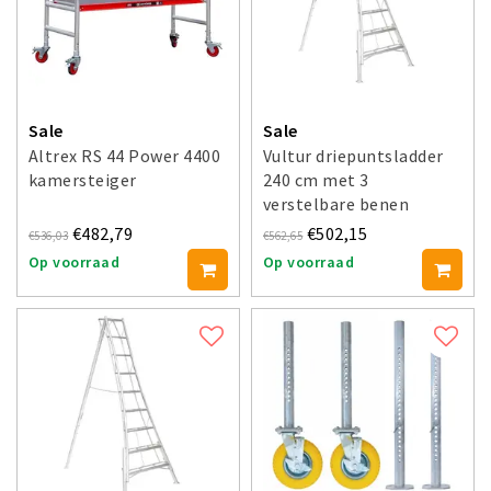
Sale
Sale
Altrex RS 44 Power 4400
Vultur driepuntsladder
kamersteiger
240 cm met 3
verstelbare benen
€482,79
€502,15
€536,03
€562,65
Op voorraad
Op voorraad