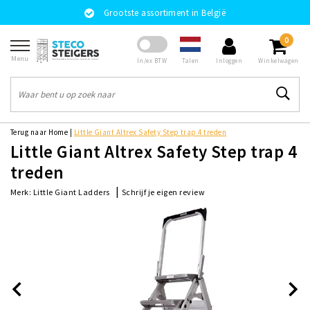
Grootste assortiment in België
0
Menu
Talen
In/ex BTW
Inloggen
Winkelwagen
Terug naar Home
|
Little Giant Altrex Safety Step trap 4 treden
Little Giant Altrex Safety Step trap 4
treden
|
Schrijf je eigen review
Merk:
Little Giant Ladders