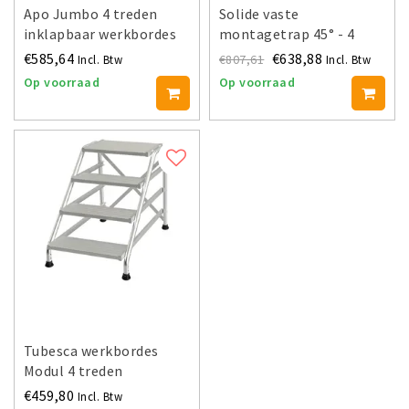
Apo Jumbo 4 treden
Solide vaste
inklapbaar werkbordes
montagetrap 45° - 4
treden MT454
€585,64
€638,88
€807,61
Incl. Btw
Incl. Btw
Op voorraad
Op voorraad
Tubesca werkbordes
Modul 4 treden
€459,80
Incl. Btw