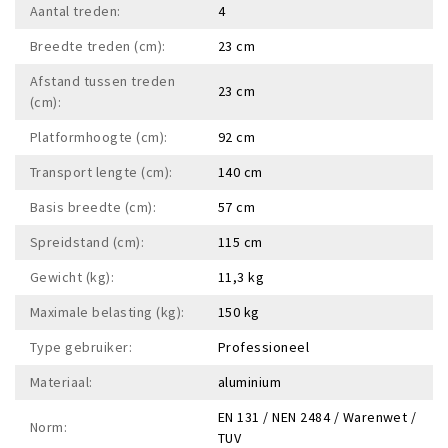
Aantal treden:
4
Breedte treden (cm):
23 cm
Afstand tussen treden
23 cm
(cm):
Platformhoogte (cm):
92 cm
Transport lengte (cm):
140 cm
Basis breedte (cm):
57 cm
Spreidstand (cm):
115 cm
Gewicht (kg):
11,3 kg
Maximale belasting (kg):
150 kg
Type gebruiker:
Professioneel
Materiaal:
aluminium
EN 131 / NEN 2484 / Warenwet /
Norm:
TUV