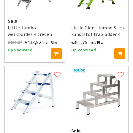
Sale
Little Jumbo
Little Giant Jumbo Step
werkbordes 4 treden
kunststof trapladder 4
WA410B
treden
€413,82
€361,79
€438,02
Incl. Btw
Incl. Btw
Op voorraad
Op voorraad
Sale