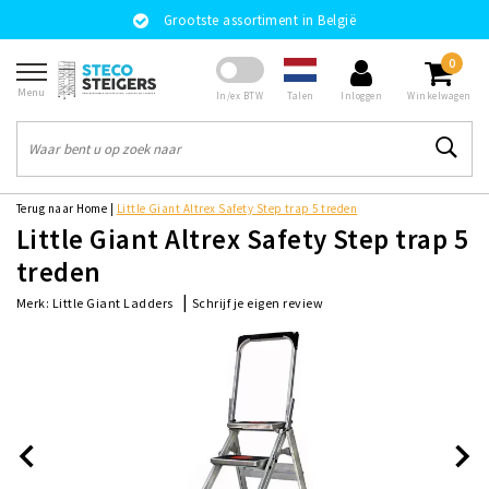
Grootste assortiment in België
0
Menu
Talen
In/ex BTW
Inloggen
Winkelwagen
Terug naar Home
|
Little Giant Altrex Safety Step trap 5 treden
Little Giant Altrex Safety Step trap 5
treden
|
Schrijf je eigen review
Merk:
Little Giant Ladders