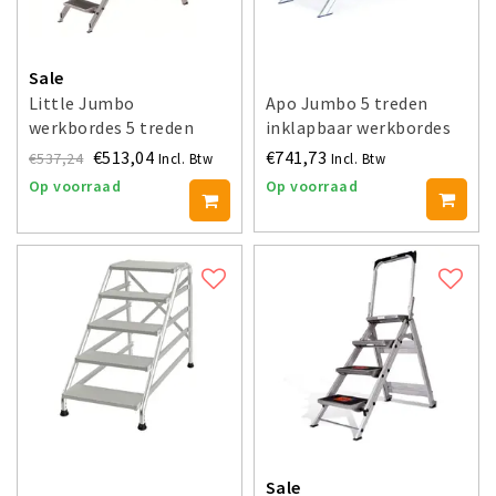
Sale
Little Jumbo
Apo Jumbo 5 treden
werkbordes 5 treden
inklapbaar werkbordes
WA510B
€513,04
€741,73
€537,24
Incl. Btw
Incl. Btw
Op voorraad
Op voorraad
Sale