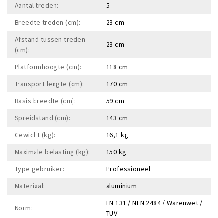
Aantal treden:
5
Breedte treden (cm):
23 cm
Afstand tussen treden
23 cm
(cm):
Platformhoogte (cm):
118 cm
Transport lengte (cm):
170 cm
Basis breedte (cm):
59 cm
Spreidstand (cm):
143 cm
Gewicht (kg):
16,1 kg
Maximale belasting (kg):
150 kg
Type gebruiker:
Professioneel
Materiaal:
aluminium
EN 131 / NEN 2484 / Warenwet /
Norm:
TUV