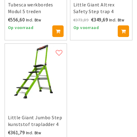
Tubesca werkbordes
Little Giant Altrex
Modul 5 treden
Safety Step trap 4
treden
€556,60
€349,69
€373,89
Incl. Btw
Incl. Btw
Op voorraad
Op voorraad
Little Giant Jumbo Step
kunststof trapladder 4
treden
€361,79
Incl. Btw