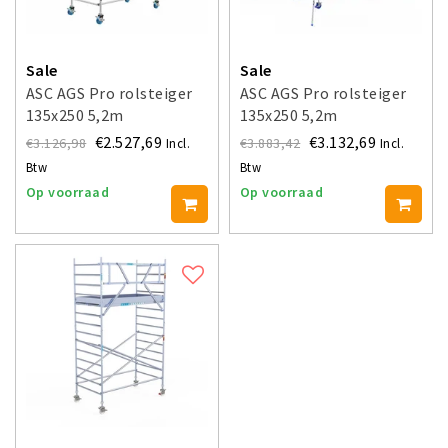
Sale
Sale
ASC AGS Pro rolsteiger
ASC AGS Pro rolsteiger
135x250 5,2m
135x250 5,2m
werkhoogte
werkhoogte
€2.527,69
€3.132,69
€3.126,98
€3.883,42
Incl.
Incl.
voorloopleuning enkel
voorloopleuning dubbel
Btw
Btw
Op voorraad
Op voorraad