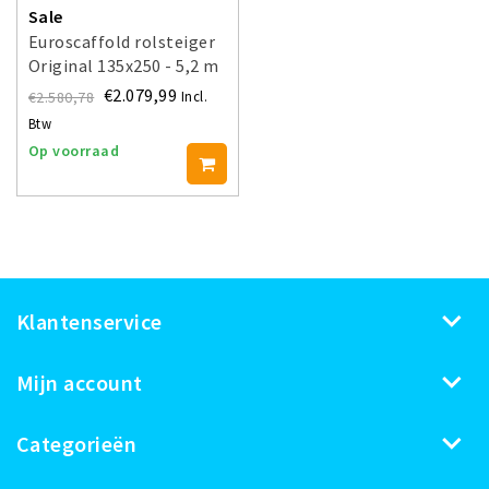
Sale
Euroscaffold rolsteiger
Original 135x250 - 5,2 m
werkhoogte
€2.079,99
€2.580,78
Incl.
Btw
Op voorraad
Klantenservice
Mijn account
Categorieën