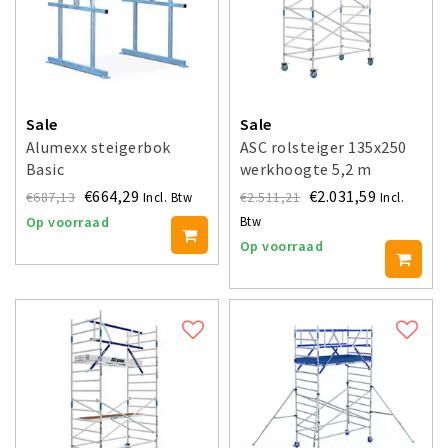
Sale
Sale
Alumexx steigerbok
ASC rolsteiger 135x250
Basic
werkhoogte 5,2 m
€664,29
€2.031,59
€687,13
€2.511,21
Incl. Btw
Incl.
Btw
Op voorraad
Op voorraad