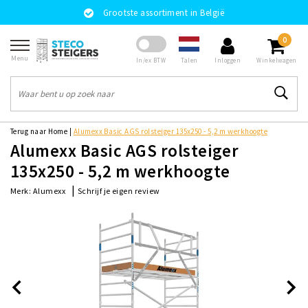
Grootste assortiment in België
0
Menu
Talen
In/ex BTW
Inloggen
Winkelwagen
Terug naar Home
|
Alumexx Basic AGS rolsteiger 135x250 - 5,2 m werkhoogte
Alumexx Basic AGS rolsteiger
135x250 - 5,2 m werkhoogte
|
Schrijf je eigen review
Merk:
Alumexx