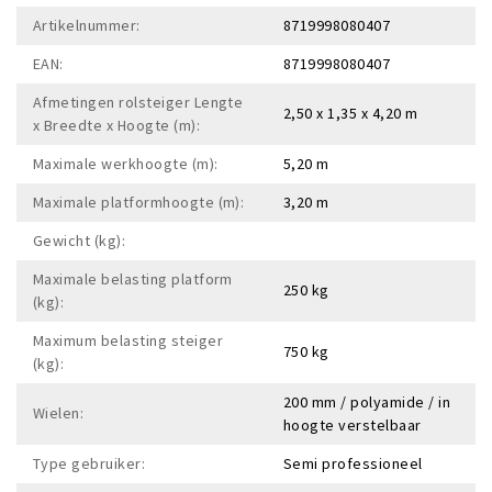
Artikelnummer:
8719998080407
EAN:
8719998080407
Afmetingen rolsteiger Lengte
2,50 x 1,35 x 4,20 m
x Breedte x Hoogte (m):
Maximale werkhoogte (m):
5,20 m
Maximale platformhoogte (m):
3,20 m
Gewicht (kg):
Maximale belasting platform
250 kg
(kg):
Maximum belasting steiger
750 kg
(kg):
200 mm / polyamide / in
Wielen:
hoogte verstelbaar
Type gebruiker:
Semi professioneel