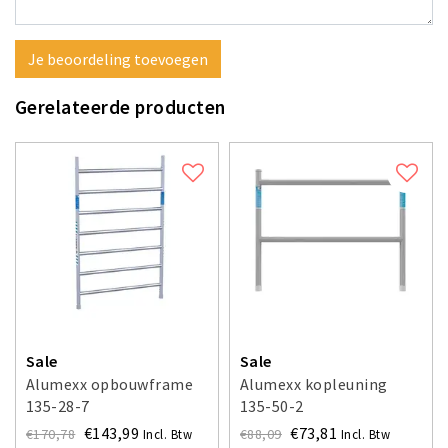
Je beoordeling toevoegen
Gerelateerde producten
Sale
Sale
Alumexx opbouwframe
Alumexx kopleuning
135-28-7
135-50-2
€143,99
€73,81
€170,78
€88,09
Incl. Btw
Incl. Btw