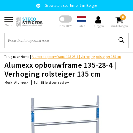
Grootste assortiment in België
0
Menu
Talen
In/ex BTW
Inloggen
Winkelwagen
Terug naar Home
|
Alumexx opbouwframe 135-28-4 | Verhoging rolsteiger 135 cm
Alumexx opbouwframe 135-28-4 |
Verhoging rolsteiger 135 cm
|
Schrijf je eigen review
Merk:
Alumexx