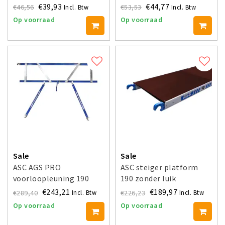
€39,93
€44,77
€46,56
€53,53
Incl. Btw
Incl. Btw
Op voorraad
Op voorraad
Sale
Sale
ASC AGS PRO
ASC steiger platform
voorloopleuning 190
190 zonder luik
€243,21
€189,97
€289,40
€226,23
Incl. Btw
Incl. Btw
Op voorraad
Op voorraad