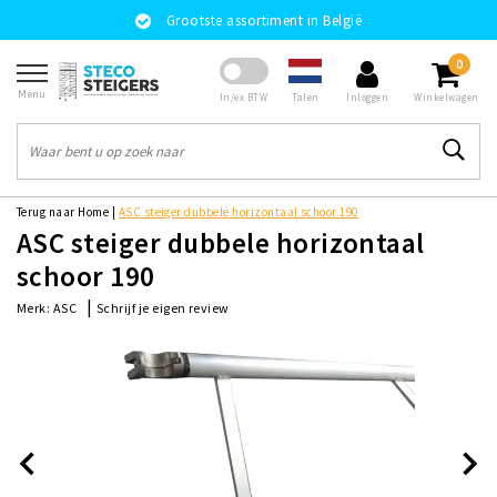
Grootste assortiment in België
0
Menu
Talen
In/ex BTW
Inloggen
Winkelwagen
Terug naar Home
|
ASC steiger dubbele horizontaal schoor 190
ASC steiger dubbele horizontaal
schoor 190
|
Schrijf je eigen review
Merk:
ASC