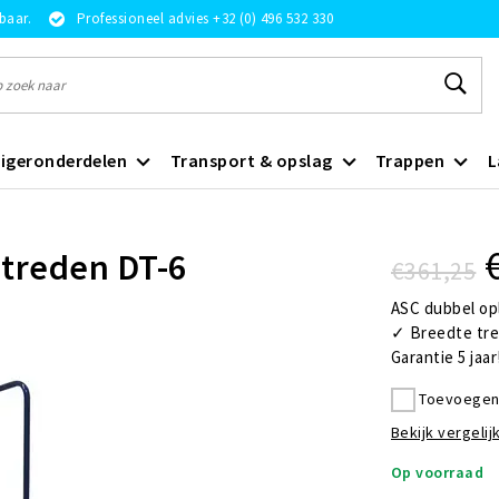
rbaar.
Professioneel advies +32 (0) 496 532 330
igeronderdelen
Transport & opslag
Trappen
L
 treden DT-6
€361,25
ASC dubbel op
✓ Breedte tre
Garantie 5 jaar
Toevoegen 
Bekijk vergelijk
Op voorraad