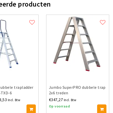
eerde producten
dubbele trapladder
Jumbo SuperPRO dubbele trap
 STXD-6
2x6 treden
3,53
€347,27
Incl. Btw
Incl. Btw
Op voorraad