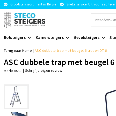
Grootste assortiment in België
Snelle service. Uit voorraad leve
Rolsteigers
Kamersteigers
Gevelsteigers
Ste
Terug naar Home
|
ASC dubbele trap met beugel 6 treden DT-6
ASC dubbele trap met beugel 6
|
Schrijf je eigen review
Merk:
ASC