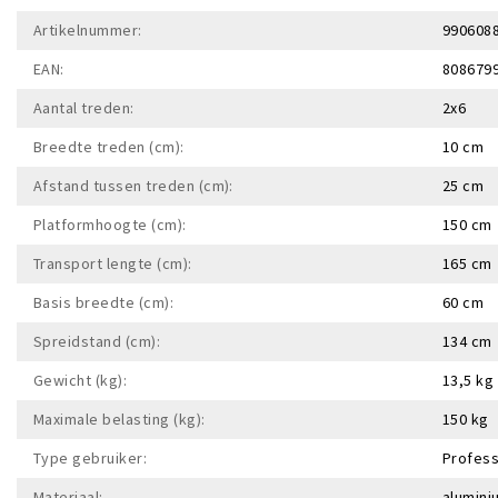
Artikelnummer:
990608
EAN:
808679
Aantal treden:
2x6
Breedte treden (cm):
10 cm
Afstand tussen treden (cm):
25 cm
Platformhoogte (cm):
150 cm
Transport lengte (cm):
165 cm
Basis breedte (cm):
60 cm
Spreidstand (cm):
134 cm
Gewicht (kg):
13,5 kg
Maximale belasting (kg):
150 kg
Type gebruiker:
Profess
Materiaal:
alumin