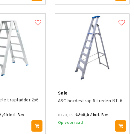
Sale
ele trapladder 2x6
ASC bordestrap 6 treden BT-6
7,45
€268,62
€320,15
Incl. Btw
Incl. Btw
Op voorraad