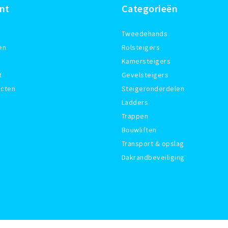
nt
Categorieën
Tweedehands
en
Rolsteigers
Kamersteigers
t
Gevelsteigers
ucten
Steigeronderdelen
Ladders
Trappen
Bouwliften
Transport & opslag
Dakrandbeveiliging