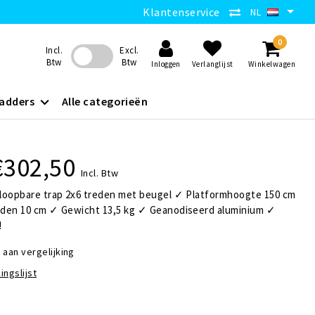
Klantenservice
NL
0
Incl.
Excl.
Btw
Btw
Inloggen
Verlanglijst
Winkelwagen
adders
Alle categorieën
€302,50
Incl. Btw
loopbare trap 2x6 treden met beugel ✓ Platformhoogte 150 cm
den 10 cm ✓ Gewicht 13,5 kg ✓ Geanodiseerd aluminium ✓
!
aan vergelijking
ingslijst