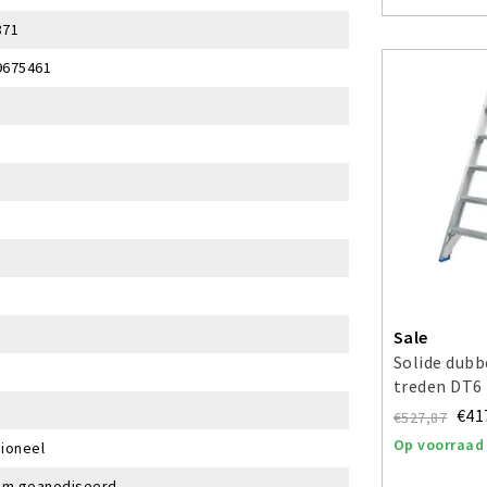
871
9675461
Sale
Solide dubb
treden DT6
€41
€527,87
Op voorraad
ioneel
ium geanodiseerd