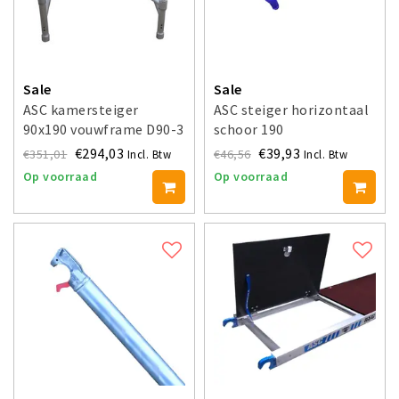
Sale
Sale
ASC kamersteiger
ASC steiger horizontaal
90x190 vouwframe D90-3
schoor 190
€294,03
€39,93
€351,01
€46,56
Incl. Btw
Incl. Btw
Op voorraad
Op voorraad