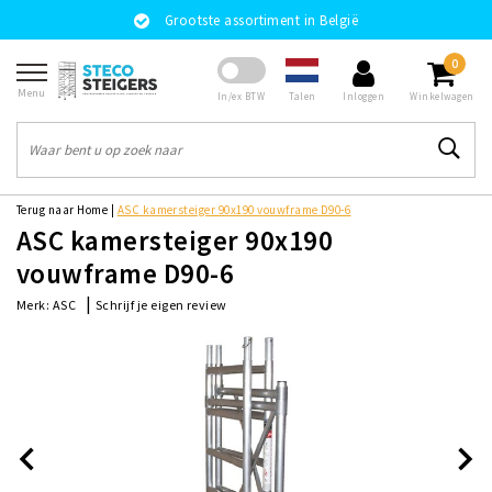
Grootste assortiment in België
0
Menu
Talen
In/ex BTW
Inloggen
Winkelwagen
Terug naar Home
|
ASC kamersteiger 90x190 vouwframe D90-6
ASC kamersteiger 90x190
vouwframe D90-6
|
Schrijf je eigen review
Merk:
ASC