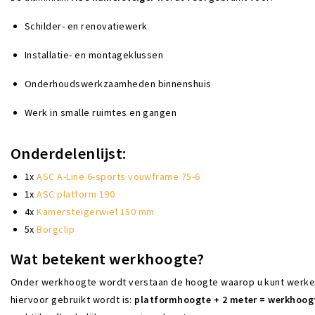
Schilder- en renovatiewerk
Installatie- en montageklussen
Onderhoudswerkzaamheden binnenshuis
Werk in smalle ruimtes en gangen
Onderdelenlijst:
1x
ASC A-Line 6-sports vouwframe 75-6
1x
ASC platform 190
4x
Kamersteigerwiel 150 mm
5x
Borgclip
Wat betekent werkhoogte?
Onder werkhoogte wordt verstaan de hoogte waarop u kunt werken a
hiervoor gebruikt wordt is:
platformhoogte + 2 meter = werkhoog