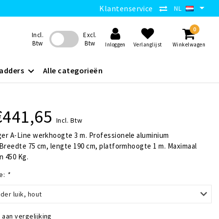
Klantenservice
NL
0
Incl.
Excl.
Btw
Btw
Inloggen
Verlanglijst
Winkelwagen
adders
Alle categorieën
€441,65
Incl. Btw
er A-Line werkhoogte 3 m. Professionele aluminium
 Breedte 75 cm, lengte 190 cm, platformhoogte 1 m. Maximaal
 450 Kg.
e:
*
der luik, hout
aan vergelijking