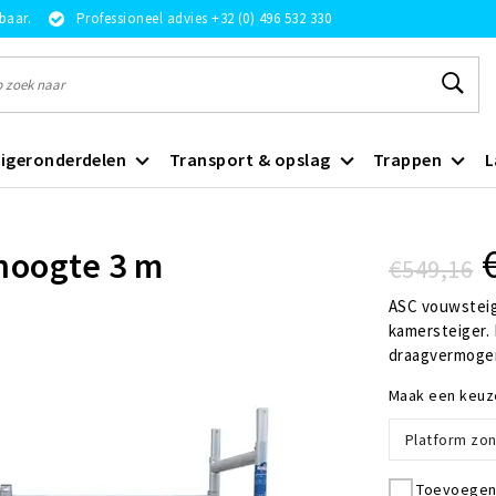
rbaar.
Professioneel advies +32 (0) 496 532 330
igeronderdelen
Transport & opslag
Trappen
L
hoogte 3 m
€549,16
ASC vouwsteig
kamersteiger.
draagvermogen
Maak een keuz
Platform zon
Toevoegen 