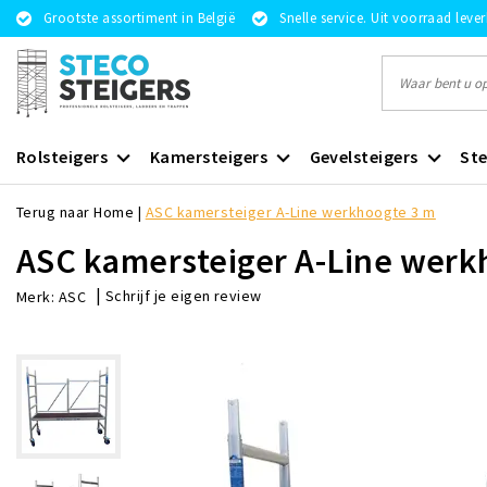
Grootste assortiment in België
Snelle service. Uit voorraad leve
Rolsteigers
Kamersteigers
Gevelsteigers
Ste
Terug naar Home
|
ASC kamersteiger A-Line werkhoogte 3 m
ASC kamersteiger A-Line werk
|
Schrijf je eigen review
Merk:
ASC