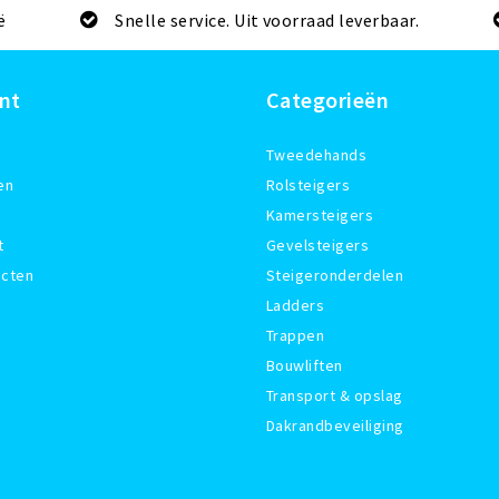
ë
Snelle service. Uit voorraad leverbaar.
nt
Categorieën
Tweedehands
en
Rolsteigers
Kamersteigers
t
Gevelsteigers
ucten
Steigeronderdelen
Ladders
Trappen
Bouwliften
Transport & opslag
Dakrandbeveiliging