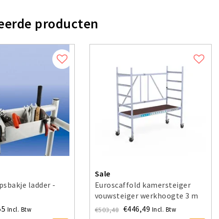
eerde producten
Sale
sbakje ladder -
Euroscaffold kamersteiger
vouwsteiger werkhoogte 3 m
55
€446,49
€503,48
Incl. Btw
Incl. Btw