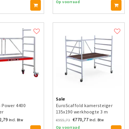
Op voorraad
Sale
4 Power 4400
EuroScaffold kamersteiger
er
135x190 werkhoogte 3 m
2,79
€770,77
€955,73
Incl. Btw
Incl. Btw
Op voorraad