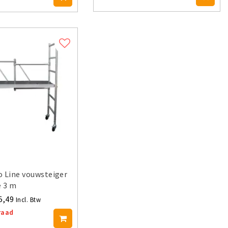
 Line vouwsteiger
 3 m
5,49
Incl. Btw
raad