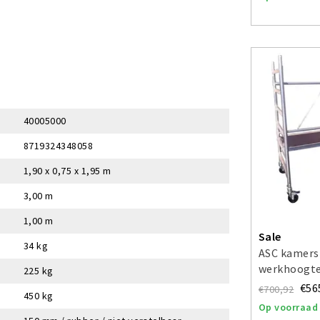
40005000
8719324348058
1,90 x 0,75 x 1,95 m
3,00 m
1,00 m
Sale
34 kg
ASC kamers
werkhoogte
225 kg
€56
€700,92
450 kg
Op voorraad