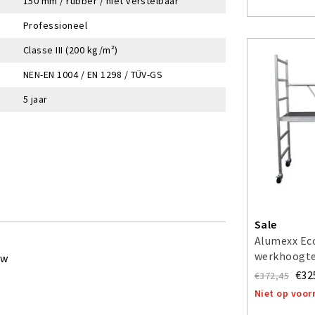
150 mm / rubber / niet verstelbaar
Professioneel
Classe III (200 kg/m²)
NEN-EN 1004 / EN 1298 / TÜV-GS
5 jaar
Sale
Alumexx Eco
werkhoogte
ew
€32
€372,45
Niet op voor