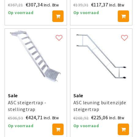
€307,34
€117,37
€367,21
€139,31
Incl. Btw
Incl. Btw
Op voorraad
Op voorraad
Sale
Sale
ASC steigertrap -
ASC leuning buitenzijde
stellingtrap
steigertrap
€424,71
€225,06
€506,53
€268,92
Incl. Btw
Incl. Btw
Op voorraad
Op voorraad