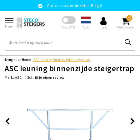
Grootste assortiment in België
0
Menu
Talen
In/ex BTW
Inloggen
Winkelwagen
Terug naar Home
|
ASC leuning binnenzijde steigertrap
ASC leuning binnenzijde steigertrap
|
Schrijf je eigen review
Merk:
ASC