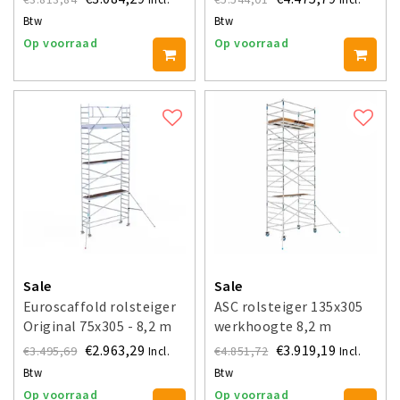
Btw
Btw
Op voorraad
Op voorraad
Sale
Sale
Euroscaffold rolsteiger
ASC rolsteiger 135x305
Original 75x305 - 8,2 m
werkhoogte 8,2 m
werkhoogte
€2.963,29
€3.919,19
€3.495,69
€4.851,72
Incl.
Incl.
Btw
Btw
Op voorraad
Op voorraad