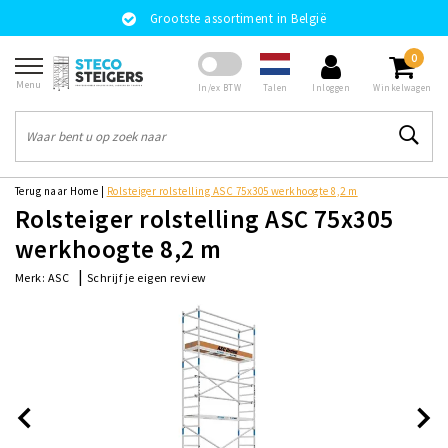
Grootste assortiment in België
0
Menu
Talen
In/ex BTW
Inloggen
Winkelwagen
Terug naar Home
|
Rolsteiger rolstelling ASC 75x305 werkhoogte 8,2 m
Rolsteiger rolstelling ASC 75x305
werkhoogte 8,2 m
|
Schrijf je eigen review
Merk:
ASC