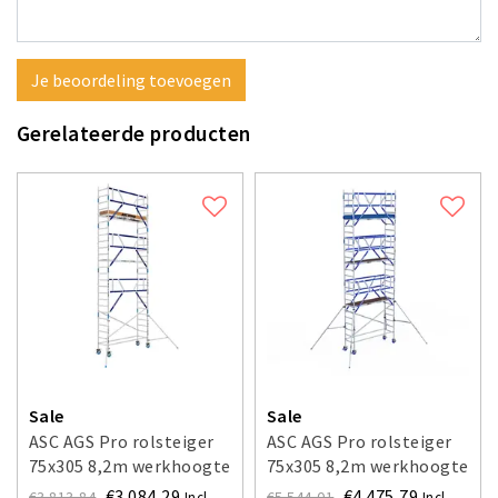
Je beoordeling toevoegen
Gerelateerde producten
Sale
Sale
ASC AGS Pro rolsteiger
ASC AGS Pro rolsteiger
75x305 8,2m werkhoogte
75x305 8,2m werkhoogte
voorloopleuning enkel
voorloopleuning dubbel
€3.084,29
€4.475,79
€3.813,84
€5.544,01
Incl.
Incl.