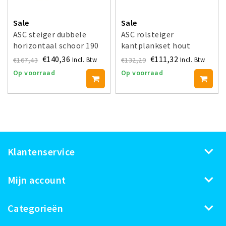
Sale
Sale
ASC steiger dubbele
ASC rolsteiger
horizontaal schoor 190
kantplankset hout
€140,36
€111,32
€167,43
€132,29
Incl. Btw
Incl. Btw
Op voorraad
Op voorraad
Klantenservice
Mijn account
Categorieën