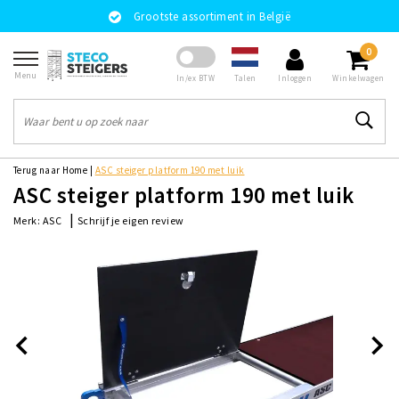
Grootste assortiment in België
0
Menu
Talen
In/ex BTW
Inloggen
Winkelwagen
Terug naar Home
|
ASC steiger platform 190 met luik
ASC steiger platform 190 met luik
|
Schrijf je eigen review
Merk:
ASC