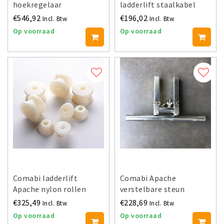
hoekregelaar
ladderlift staalkabel
materiaalbak
€546,92
€196,02
Incl. Btw
Incl. Btw
Op voorraad
Op voorraad
Comabi ladderlift
Comabi Apache
Apache nylon rollen
verstelbare steun
slede
€325,49
€228,69
Incl. Btw
Incl. Btw
Op voorraad
Op voorraad