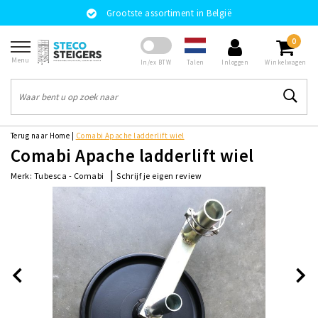
Grootste assortiment in België
0
Menu
Talen
In/ex BTW
Inloggen
Winkelwagen
Terug naar Home
|
Comabi Apache ladderlift wiel
Comabi Apache ladderlift wiel
|
Schrijf je eigen review
Merk:
Tubesca - Comabi