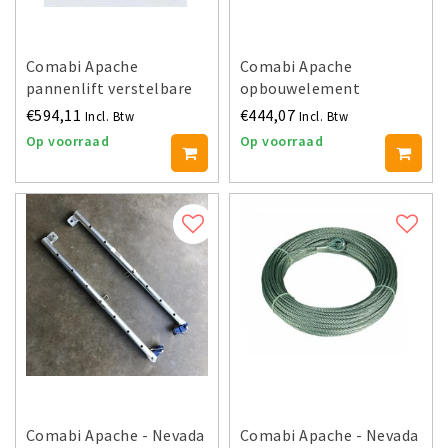
Comabi Apache
Comabi Apache
pannenlift verstelbare
opbouwelement
kopsteun
€594,11
€444,07
Incl. Btw
Incl. Btw
Op voorraad
Op voorraad
Comabi Apache - Nevada
Comabi Apache - Nevada