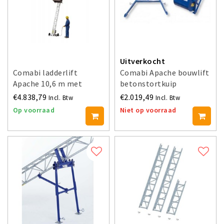
Uitverkocht
Comabi ladderlift
Comabi Apache bouwlift
Apache 10,6 m met
betonstortkuip
knikstuk
€4.838,79
€2.019,49
Incl. Btw
Incl. Btw
Op voorraad
Niet op voorraad