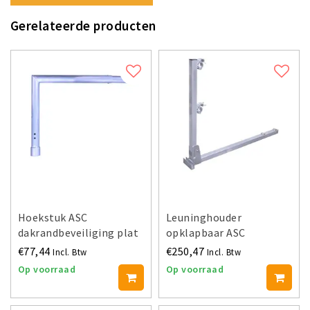
Gerelateerde producten
Hoekstuk ASC
Leuninghouder
dakrandbeveiliging plat
opklapbaar ASC
dak
dakrandbeveiliging plat
€77,44
€250,47
Incl. Btw
Incl. Btw
dak
Op voorraad
Op voorraad