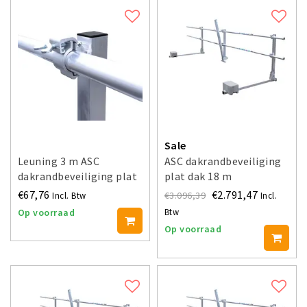
Sale
Leuning 3 m ASC
ASC dakrandbeveiliging
dakrandbeveiliging plat
plat dak 18 m
dak
€67,76
€2.791,47
€3.096,39
Incl. Btw
Incl.
Op voorraad
Btw
Op voorraad