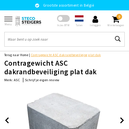
Grootste assortiment in België
0
Menu
Talen
In/ex BTW
Inloggen
Winkelwagen
Terug naar Home
|
Contragewicht ASC dakrandbeveiliging plat dak
Contragewicht ASC
dakrandbeveiliging plat dak
|
Schrijf je eigen review
Merk:
ASC