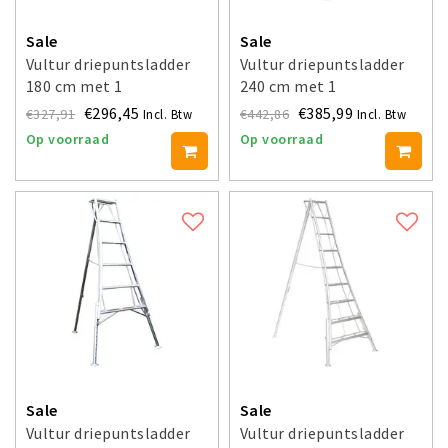
Sale
Sale
Vultur driepuntsladder
Vultur driepuntsladder
180 cm met 1
240 cm met 1
verstelbaar been
verstelbaar been
€296,45
€385,99
€327,91
€442,86
Incl. Btw
Incl. Btw
Op voorraad
Op voorraad
Sale
Sale
Vultur driepuntsladder
Vultur driepuntsladder