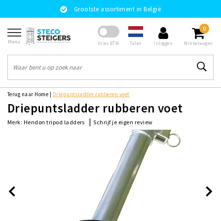
Grootste assortiment in België
0
Menu
Talen
In/ex BTW
Inloggen
Winkelwagen
Terug naar Home
|
Driepuntsladder rubberen voet
Driepuntsladder rubberen voet
|
Schrijf je eigen review
Merk:
Hendon tripod ladders