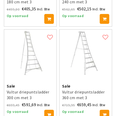
180 cm met 3
240 cm met 3
verstelbare benen
verstelbare benen
€405,35
€502,15
€459,80
€562,65
Incl. Btw
Incl. Btw
Op voorraad
Op voorraad
Sale
Sale
Vultur driepuntsladder
Vultur driepuntsladder
300 cm met 3
360 cm met 3
verstelbare benen
verstelbare benen
€591,69
€659,45
€659,45
€719,95
Incl. Btw
Incl. Btw
Op voorraad
Op voorraad