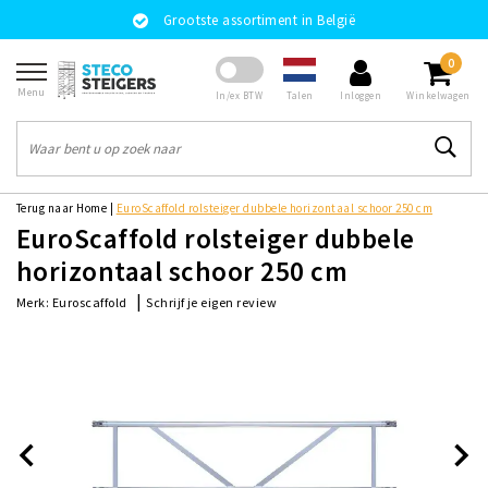
Grootste assortiment in België
0
Menu
Talen
In/ex BTW
Inloggen
Winkelwagen
Terug naar Home
|
EuroScaffold rolsteiger dubbele horizontaal schoor 250 cm
EuroScaffold rolsteiger dubbele
horizontaal schoor 250 cm
|
Schrijf je eigen review
Merk:
Euroscaffold