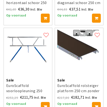
horizontaal schoor 250
diagonaal schoor 250 cm
cm
€36,30
€37,51
€42,69
€44,83
Incl. Btw
Incl. Btw
Op voorraad
Op voorraad
Sale
Sale
EuroScaffold
EuroScaffold rolsteiger
voorloopleuning 250
platform 250 cm zonder
luik
€211,75
€182,71
€252,29
€217,80
Incl. Btw
Incl. Btw
Op voorraad
Op voorraad