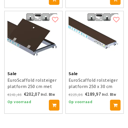
Sale
Sale
EuroScaffold rolsteiger
EuroScaffold rolsteiger
platform 250 cm met
platform 250 x 30 cm
luik
€202,07
€189,97
€241,46
€225,86
Incl. Btw
Incl. Btw
Op voorraad
Op voorraad