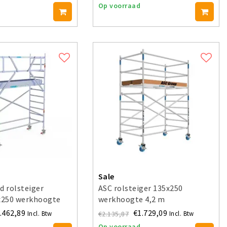
Op voorraad
Sale
d rolsteiger
ASC rolsteiger 135x250
0x250 werkhoogte
werkhoogte 4,2 m
.462,89
€1.729,09
€2.135,87
Incl. Btw
Incl. Btw
Op voorraad