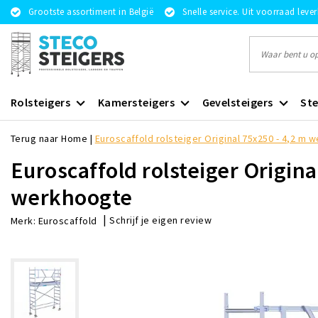
Grootste assortiment in België
Snelle service. Uit voorraad leve
Rolsteigers
Kamersteigers
Gevelsteigers
Ste
Terug naar Home
|
Euroscaffold rolsteiger Original 75x250 - 4,2 m
Euroscaffold rolsteiger Origina
werkhoogte
|
Schrijf je eigen review
Merk:
Euroscaffold