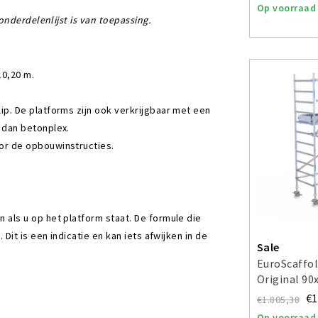
Op voorraad
nderdelenlijst is van toepassing.
10,20 m.
ip. De platforms zijn ook verkrijgbaar met een
 dan betonplex.
r de opbouwinstructies.
ls u op het platform staat. De formule die
it is een indicatie en kan iets afwijken in de
Sale
EuroScaffol
Original 9
4,2 m
€1
€1.805,38
Op voorraad