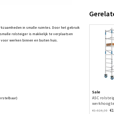
Gerelat
rkzaamheden in smalle ruimtes. Door het gebruik
smalle rolsteiger is makkelijk te verplaatsen
t voor werken binnen en buiten huis.
Sale
ASC rolstei
erstelbaar)
werkhoogte
€1
€1.624,38