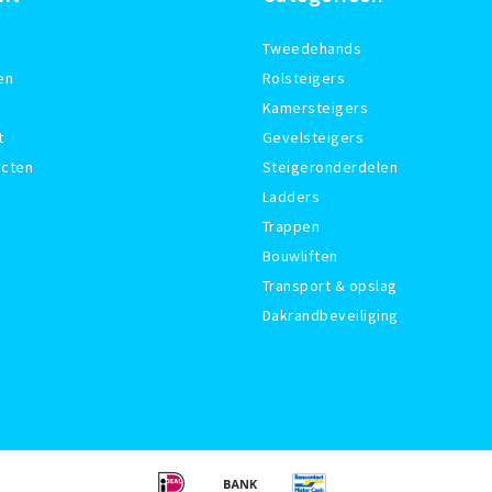
Tweedehands
en
Rolsteigers
Kamersteigers
t
Gevelsteigers
ucten
Steigeronderdelen
Ladders
Trappen
Bouwliften
Transport & opslag
Dakrandbeveiliging