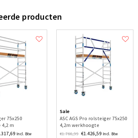
eerde producten
Sale
ger 75x250
ASC AGS Pro rolsteiger 75x250
 4,2 m
4,2m werkhoogte
voorloopleuning enkel
.317,69
€1.426,59
€1.766,99
Incl. Btw
Incl. Btw