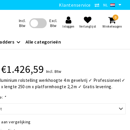
Klantenservice
NL
0
Incl.
Excl.
Btw
Btw
Inloggen
Verlanglijst
Winkelwagen
adders
Alle categorieën
€1.426,59
Incl. Btw
luminium rolstelling werkhoogte 4 m gevelvrij ✓ Professioneel ✓
x lengte 250 cm x platformhoogte 2,2 m ✓ Gratis levering.
e:
*
t
aan vergelijking