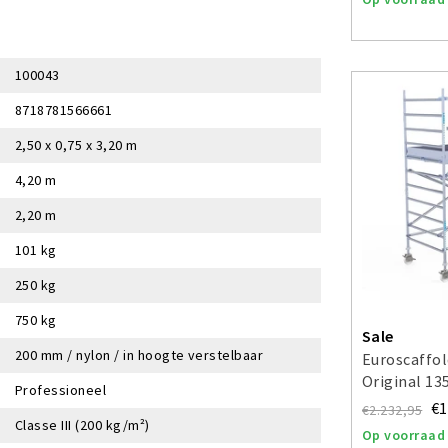
100043
8718781566661
2,50 x 0,75 x 3,20 m
4,20 m
2,20 m
101 kg
250 kg
750 kg
Sale
200 mm / nylon / in hoogte verstelbaar
Euroscaffol
Original 13
Professioneel
werkhoogt
€1
€2.232,95
Classe III (200 kg/m²)
Op voorraad