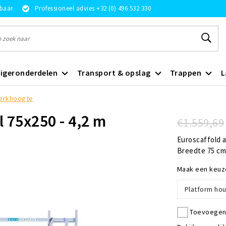
rbaar.
Professioneel advies +32 (0) 496 532 330
igeronderdelen
Transport & opslag
Trappen
L
 werkhoogte
l 75x250 - 4,2 m
€1.559,69
Euroscaffold a
Breedte 75 cm 
Maak een keuz
Platform hou
Toevoegen 