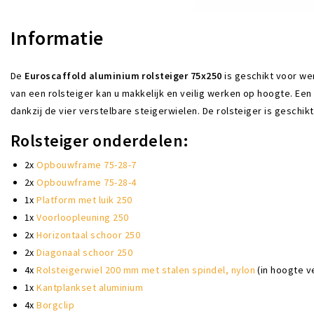
Informatie
De
Euroscaffold aluminium rolsteiger 75x250
is geschikt voor we
van een rolsteiger kan u makkelijk en veilig werken op hoogte. Een 
dankzij de vier verstelbare steigerwielen. De rolsteiger is geschik
Rolsteiger onderdelen:
2x
Opbouwframe 75-28-7
2x
Opbouwframe 75-28-4
1x
Platform met luik 250
1x
Voorloopleuning 250
2x
Horizontaal schoor 250
2x
Diagonaal schoor 250
4x
Rolsteigerwiel 200 mm met stalen spindel, nylon
(in hoogte v
1x
Kantplankset aluminium
4x
Borgclip