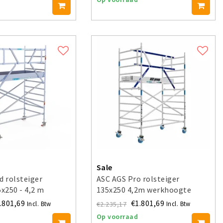
Sale
d rolsteiger
ASC AGS Pro rolsteiger
5x250 - 4,2 m
135x250 4,2m werkhoogte
e
voorloopleuning enkel
.801,69
€1.801,69
€2.235,17
Incl. Btw
Incl. Btw
Op voorraad