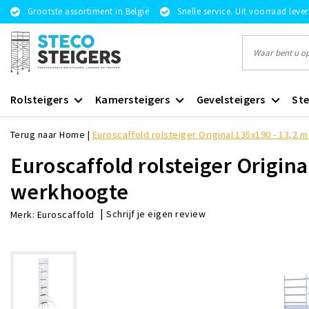
Grootste assortiment in België
Snelle service. Uit voorraad leve
Rolsteigers
Kamersteigers
Gevelsteigers
Ste
Terug naar Home
|
Euroscaffold rolsteiger Original 135x190 - 13,2
Euroscaffold rolsteiger Origina
werkhoogte
|
Schrijf je eigen review
Merk:
Euroscaffold