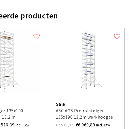
eerde producten
Sale
ger 135x190
ASC AGS Pro rolsteiger
 13,2 m
135x190 13,2m werkhoogte
voorloopleuning enkel
.516,39
€6.060,89
€7.519,97
Incl. Btw
Incl. Btw