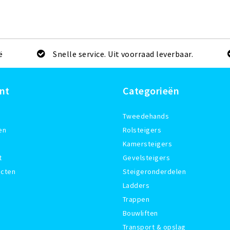
ë
Snelle service. Uit voorraad leverbaar.
nt
Categorieën
Tweedehands
en
Rolsteigers
Kamersteigers
t
Gevelsteigers
ucten
Steigeronderdelen
Ladders
Trappen
Bouwliften
Transport & opslag