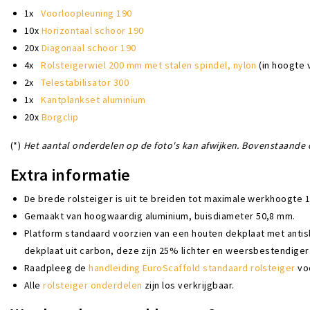
1x
Voorloopleuning 190
10x
Horizontaal schoor 190
20x
Diagonaal schoor 190
4x
Rolsteigerwiel 200 mm met stalen spindel, nylon
(in hoogte 
2x
Telestabilisator 300
1x
Kantplankset aluminium
20x
Borgclip
(*)
Het aantal onderdelen op de foto's kan afwijken. Bovenstaande o
Extra informatie
De brede rolsteiger is uit te breiden tot maximale werkhoogte 1
Gemaakt van hoogwaardig aluminium, buisdiameter 50,8 mm.
Platform standaard voorzien van een houten dekplaat met antisl
dekplaat uit carbon, deze zijn 25% lichter en weersbestendiger
Raadpleeg de
handleiding EuroScaffold standaard rolsteiger
voo
Alle
rolsteiger onderdelen
zijn los verkrijgbaar.