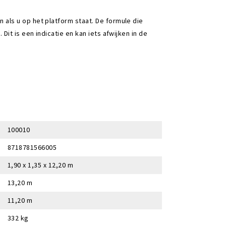
ls u op het platform staat. De formule die
it is een indicatie en kan iets afwijken in de
100010
8718781566005
1,90 x 1,35 x 12,20 m
13,20 m
11,20 m
332 kg