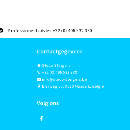
Professioneel advies +32 (0) 496 532 330
Contactgegevens
Steco Steigers
+32 (0) 496 532 330
info@steco-steigers.be
Elerweg 57, 3680 Maaseik, België
Volg ons