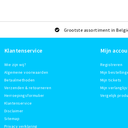
Grootste assortiment in Belgi
Klantenservice
Mijn accou
Wie zijn wij?
Registreren
Algemene voorwaarden
Mijn bestelling
Betaalmethoden
Mijn tickets
Verzenden & retourneren
Mijn verlanglijs
Herroepingsformulier
Vergelijk prod
Klantenservice
Disclaimer
Sitemap
Privacy verklaring