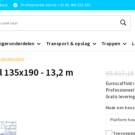
rbaar.
Professioneel advies +32 (0) 496 532 330
igeronderdelen
Transport & opslag
Trappen
L
 m werkhoogte
l 135x190 - 13,2 m
€5.917,18
Euroscaffold r
Professioneel
Gratis leverin
Maak een keuz
Platform hou
Toevoegen 