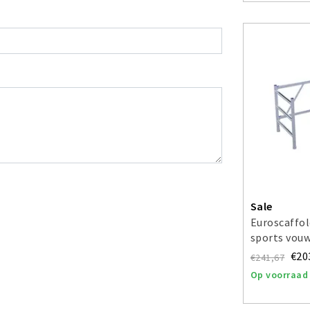
Sale
Euroscaffol
sports vou
€20
€241,67
Op voorraad