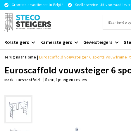
Grootste assortiment in België
Snelle service. Uit voorraad leve
Rolsteigers
Kamersteigers
Gevelsteigers
Ste
Terug naar Home
|
Euroscaffold vouwsteiger 6 sports vouwframe 7
Euroscaffold vouwsteiger 6 sp
|
Schrijf je eigen review
Merk:
Euroscaffold