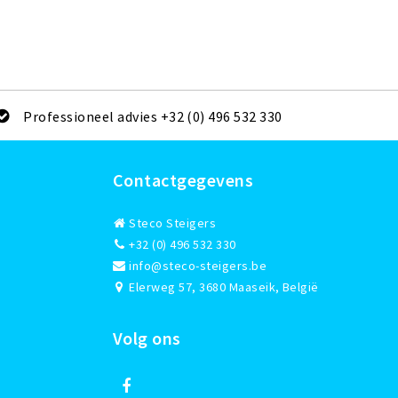
Professioneel advies +32 (0) 496 532 330
Contactgegevens
Steco Steigers
+32 (0) 496 532 330
info@steco-steigers.be
Elerweg 57, 3680 Maaseik, België
Volg ons