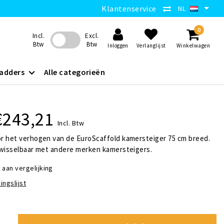
Klantenservice
NL
0
Incl.
Excl.
Btw
Btw
Inloggen
Verlanglijst
Winkelwagen
adders
Alle categorieën
€243,21
Incl. Btw
r het verhogen van de EuroScaffold kamersteiger 75 cm breed.
twisselbaar met andere merken kamersteigers.
aan vergelijking
ingslijst