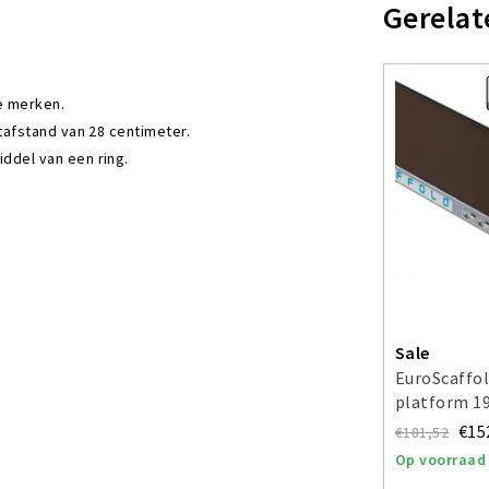
Gerelat
e merken.
tafstand van 28 centimeter.
ddel van een ring.
Sale
EuroScaffol
platform 19
€15
€181,52
Op voorraad