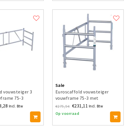
Sale
d vouwsteiger 3
Euroscaffold vouwsteiger
wframe 75-3
vouwframe 75-3 met
doorbouwpen
3,28
€231,11
€275,94
Incl. Btw
Incl. Btw
Op voorraad