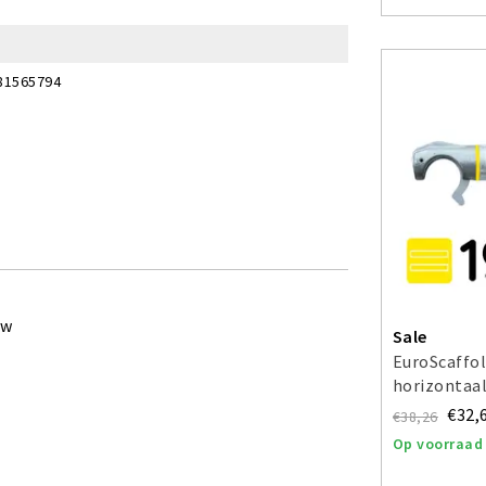
81565794
ew
Sale
EuroScaffol
horizontaal
€32,
€38,26
Op voorraad