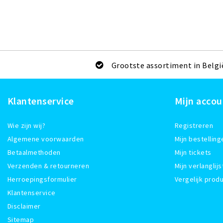
Grootste assortiment in Belgi
Klantenservice
Mijn accou
Wie zijn wij?
Registreren
Algemene voorwaarden
Mijn bestelling
Betaalmethoden
Mijn tickets
Verzenden & retourneren
Mijn verlanglijs
Herroepingsformulier
Vergelijk prod
Klantenservice
Disclaimer
Sitemap