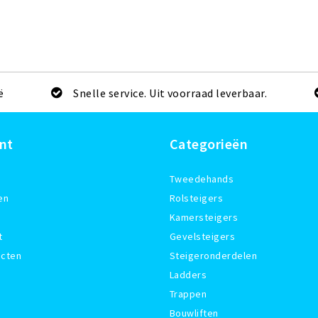
ë
Snelle service. Uit voorraad leverbaar.
nt
Categorieën
Tweedehands
en
Rolsteigers
Kamersteigers
t
Gevelsteigers
ucten
Steigeronderdelen
Ladders
Trappen
Bouwliften