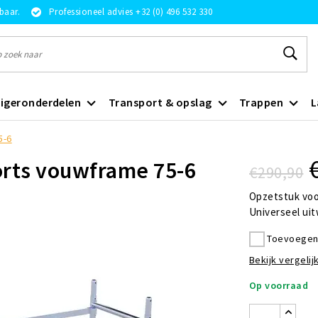
rbaar.
Professioneel advies +32 (0) 496 532 330
igeronderdelen
Transport & opslag
Trappen
L
5-6
orts vouwframe 75-6
€290,90
Opzetstuk voo
Universeel ui
Toevoegen 
Bekijk vergelijk
Op voorraad