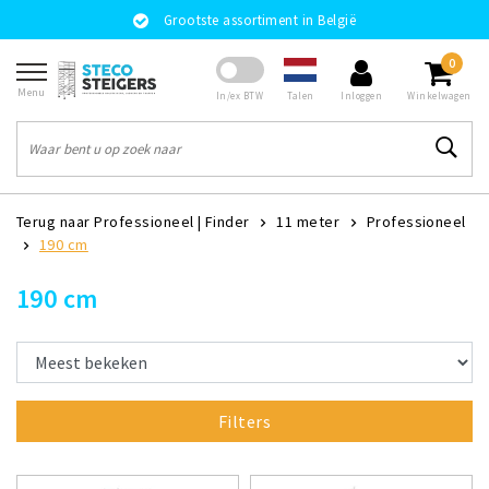
Grootste assortiment in België
0
Menu
Talen
In/ex BTW
Inloggen
Winkelwagen
Terug naar Professioneel
|
Finder
11 meter
Professioneel
190 cm
190 cm
Filters