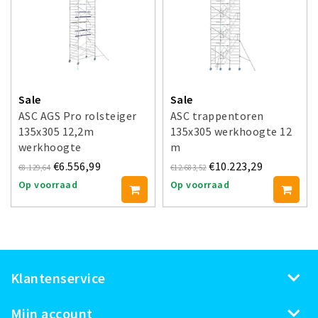
Sale
Sale
ASC AGS Pro rolsteiger
ASC trappentoren
135x305 12,2m
135x305 werkhoogte 12
werkhoogte
m
voorloopleuning enkel
€6.556,99
€10.223,29
€8.129,64
€12.683,52
Op voorraad
Op voorraad
Klantenservice
Mijn account