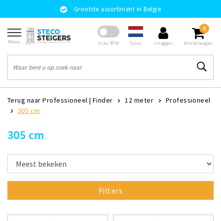
Grootste assortiment in België
0
Menu
Talen
In/ex BTW
Inloggen
Winkelwagen
Terug naar Professioneel
|
Finder
12 meter
Professioneel
305 cm
305 cm
Filters