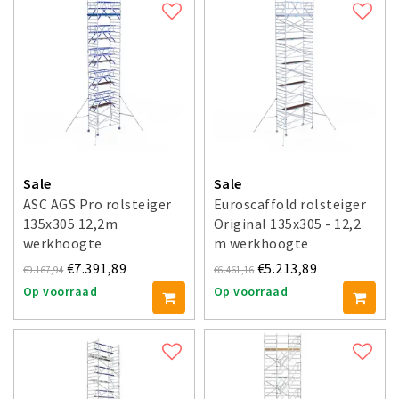
Sale
Sale
ASC AGS Pro rolsteiger
Euroscaffold rolsteiger
135x305 12,2m
Original 135x305 - 12,2
werkhoogte
m werkhoogte
voorloopleuning dubbel
€7.391,89
€5.213,89
€9.167,94
€6.461,16
Op voorraad
Op voorraad