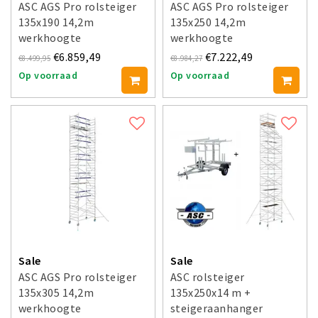
ASC AGS Pro rolsteiger
ASC AGS Pro rolsteiger
135x190 14,2m
135x250 14,2m
werkhoogte
werkhoogte
voorloopleuning enkel
voorloopleuning enkel
€6.859,49
€7.222,49
€8.499,95
€8.984,27
Op voorraad
Op voorraad
Sale
Sale
ASC AGS Pro rolsteiger
ASC rolsteiger
135x305 14,2m
135x250x14 m +
werkhoogte
steigeraanhanger