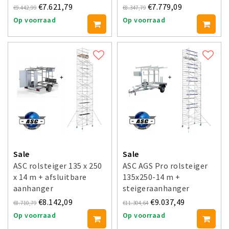
voorloopleuning enkel
€7.621,79
€7.779,09
€9.442,99
€8.347,79
Op voorraad
Op voorraad
Sale
Sale
ASC rolsteiger 135 x 250
ASC AGS Pro rolsteiger
x 14 m + afsluitbare
135x250-14 m +
aanhanger
steigeraanhanger
€8.142,09
€9.037,49
€8.710,79
€11.304,64
Op voorraad
Op voorraad