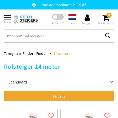
Grootste assortiment in België
0
Menu
Talen
In/ex BTW
Inloggen
Winkelwagen
Terug naar Finder
|
Finder
14 meter
Rolsteiger 14 meter
Filters