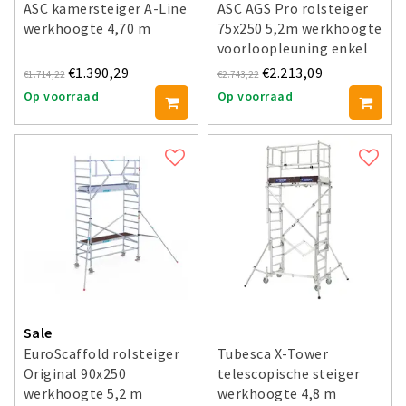
ASC kamersteiger A-Line
ASC AGS Pro rolsteiger
werkhoogte 4,70 m
75x250 5,2m werkhoogte
voorloopleuning enkel
€1.390,29
€2.213,09
€1.714,22
€2.743,22
Op voorraad
Op voorraad
Sale
EuroScaffold rolsteiger
Tubesca X-Tower
Original 90x250
telescopische steiger
werkhoogte 5,2 m
werkhoogte 4,8 m