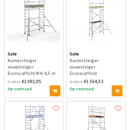
Sale
Sale
Kamersteiger
Kamersteiger
vouwsteiger
vouwsteiger
Euroscaffold WH 4,5 m
Euroscaffold
met stabilisatoren
werkhoogte 5,70 m
€1.082,95
€1.564,53
€1.286,81
€1.868,99
Op voorraad
Op voorraad