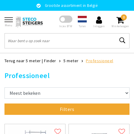
Grootste assortiment in België
0
Menu
Talen
In/ex BTW
Inloggen
Winkelwagen
Terug naar 5 meter
|
Finder
5 meter
Professioneel
Professioneel
Filters