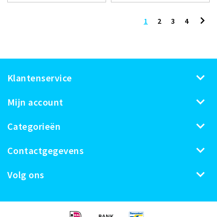
1
2
3
4
Klantenservice
Mijn account
Categorieën
Contactgegevens
Volg ons