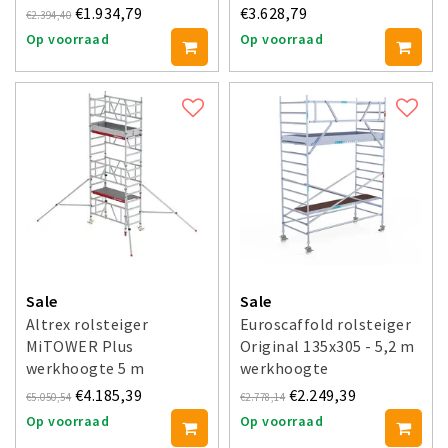
€1.934,79
€3.628,79
€2.394,40
Op voorraad
Op voorraad
Sale
Sale
Altrex rolsteiger
Euroscaffold rolsteiger
MiTOWER Plus
Original 135x305 - 5,2 m
werkhoogte 5 m
werkhoogte
€4.185,39
€2.249,39
€5.050,54
€2.778,14
Op voorraad
Op voorraad