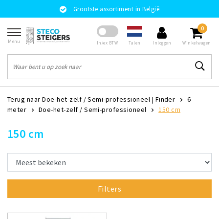
Grootste assortiment in België
0
Menu
Talen
In/ex BTW
Inloggen
Winkelwagen
Terug naar Doe-het-zelf / Semi-professioneel
|
Finder
6
meter
Doe-het-zelf / Semi-professioneel
150 cm
150 cm
Filters