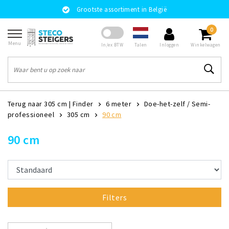
Grootste assortiment in België
0
Menu
Talen
In/ex BTW
Inloggen
Winkelwagen
Terug naar 305 cm
|
Finder
6 meter
Doe-het-zelf / Semi-
professioneel
305 cm
90 cm
90 cm
Filters