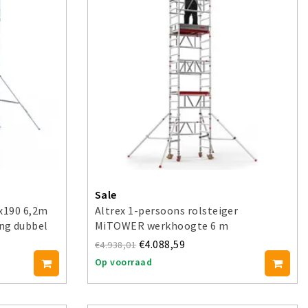
Sale
5x190 6,2m
Altrex 1-persoons rolsteiger
ng dubbel
MiTOWER werkhoogte 6 m
€4.088,59
€4.938,01
Op voorraad