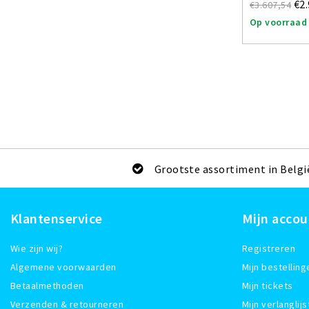
€2
€3.607,54
Op voorraad
Grootste assortiment in Belgi
Klantenservice
Mijn accou
Wie zijn wij?
Registreren
Algemene voorwaarden
Mijn bestelling
Betaalmethoden
Mijn tickets
Verzenden & retourneren
Mijn verlanglijs