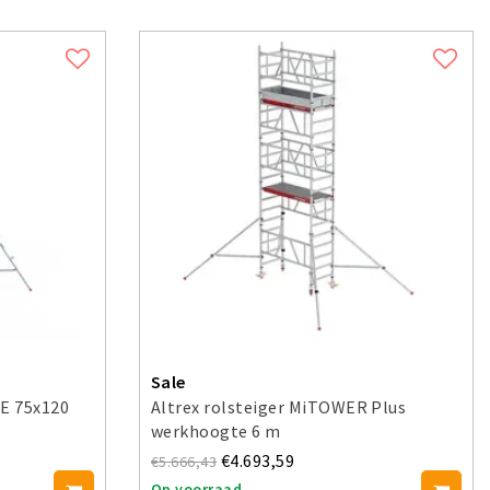
Sale
NE 75x120
Altrex rolsteiger MiTOWER Plus
werkhoogte 6 m
€4.693,59
€5.666,43
Op voorraad