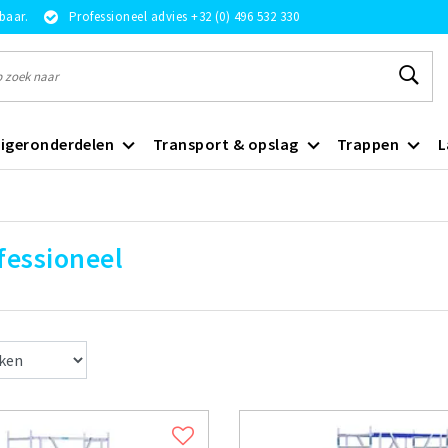
rbaar.
Professioneel advies +32 (0) 496 532 330
igeronderdelen
Transport & opslag
Trappen
L
fessioneel