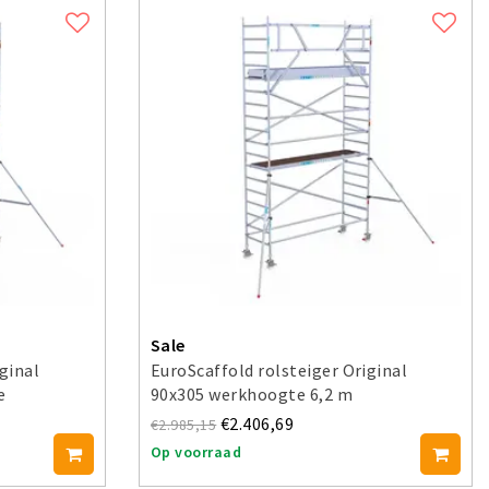
Sale
ginal
EuroScaffold rolsteiger Original
e
90x305 werkhoogte 6,2 m
€2.406,69
€2.985,15
Op voorraad