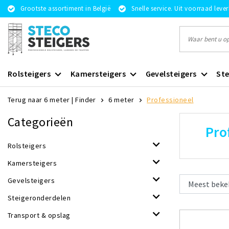
Grootste assortiment in België
Snelle service. Uit voorraad leve
Rolsteigers
Kamersteigers
Gevelsteigers
Ste
Terug naar 6 meter
|
Finder
6 meter
Professioneel
Categorieën
Pro
Rolsteigers
Kamersteigers
Gevelsteigers
Steigeronderdelen
Transport & opslag