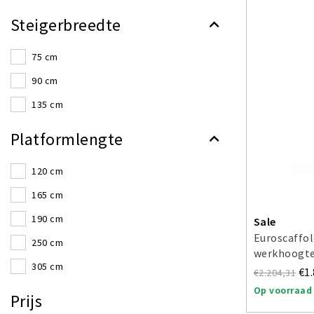
Steigerbreedte
75 cm
90 cm
135 cm
Platformlengte
120 cm
165 cm
190 cm
Sale
Euroscaffol
250 cm
werkhoogte
305 cm
€1
€2.204,31
Op voorraad
Prijs