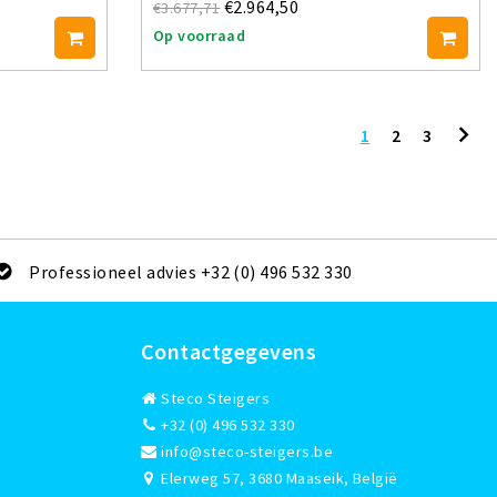
€2.964,50
€3.677,71
Op voorraad
1
2
3
Professioneel advies +32 (0) 496 532 330
Contactgegevens
Steco Steigers
+32 (0) 496 532 330
info@steco-steigers.be
Elerweg 57, 3680 Maaseik, België