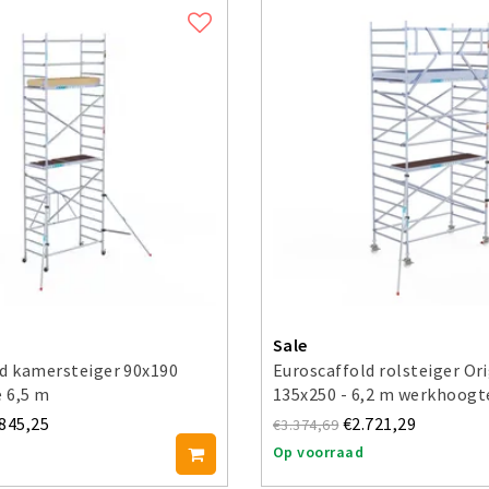
Sale
d kamersteiger 90x190
Euroscaffold rolsteiger Ori
 6,5 m
135x250 - 6,2 m werkhoogt
.845,25
€2.721,29
€3.374,69
Op voorraad