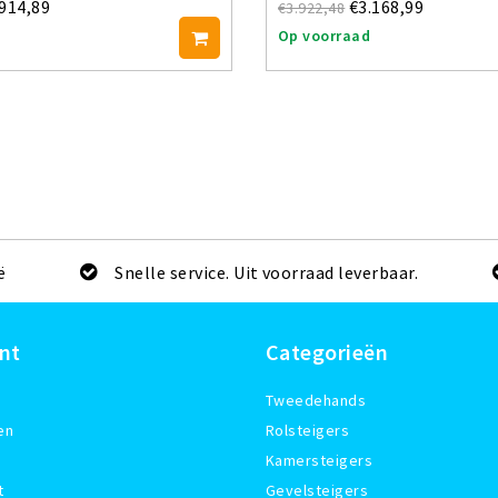
.914,89
€3.168,99
€3.922,48
Op voorraad
ë
Snelle service. Uit voorraad leverbaar.
nt
Categorieën
Tweedehands
en
Rolsteigers
Kamersteigers
t
Gevelsteigers