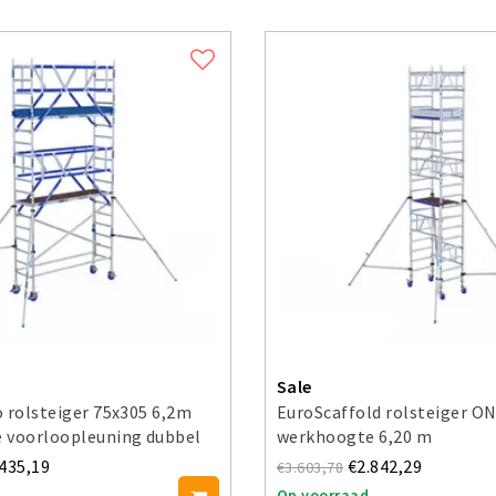
Sale
 rolsteiger 75x305 6,2m
EuroScaffold rolsteiger O
 voorloopleuning dubbel
werkhoogte 6,20 m
.435,19
€2.842,29
€3.603,78
Op voorraad