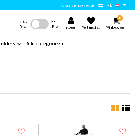
Klantenservice
NL
0
Incl.
Excl.
Btw
Btw
Inloggen
Verlanglijst
Winkelwagen
adders
Alle categorieën