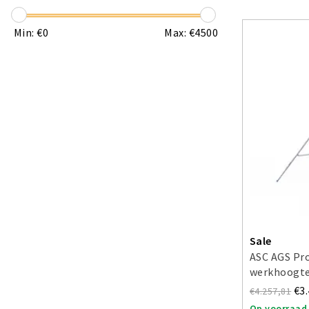
Min: €
0
Max: €
4500
Sale
ASC AGS Pro
werkhoogte
€3
€4.257,81
Op voorraad