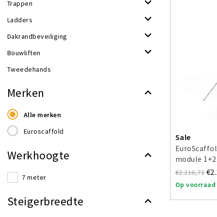
Trappen
Ladders
Dakrandbeveiliging
Bouwliften
Tweedehands
Merken
Alle merken
Euroscaffold
Sale
EuroScaffo
Werkhoogte
module 1+2
€2
€2.216,72
7 meter
Op voorraad
Steigerbreedte