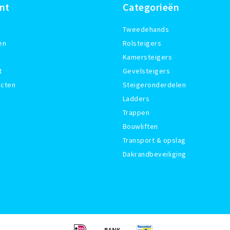
nt
Categorieën
Tweedehands
en
Rolsteigers
Kamersteigers
t
Gevelsteigers
ucten
Steigeronderdelen
Ladders
Trappen
Bouwliften
Transport & opslag
Dakrandbeveiliging