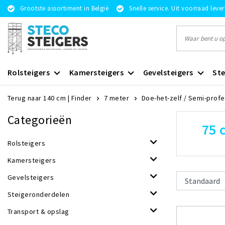
Grootste assortiment in België
Snelle service. Uit voorraad leve
Rolsteigers
Kamersteigers
Gevelsteigers
Ste
Terug naar 140 cm
|
Finder
7 meter
Doe-het-zelf / Semi-prof
Categorieën
75 
Rolsteigers
Kamersteigers
Gevelsteigers
Steigeronderdelen
Transport & opslag