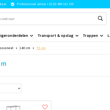
rbaar.
Professioneel advies +32 (0) 496 532 330
igeronderdelen
Transport & opslag
Trappen
L
essioneel
140 cm
75 cm
cm