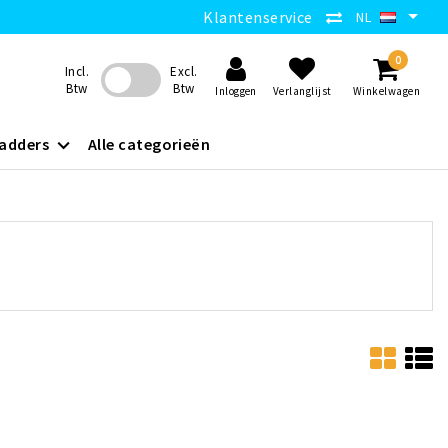
Klantenservice
NL
0
Incl.
Excl.
Btw
Btw
Inloggen
Verlanglijst
Winkelwagen
adders
Alle categorieën