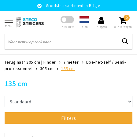
Grootste assortiment in België
0
Menu
Talen
In/ex BTW
Inloggen
Winkelwagen
Terug naar 305 cm
|
Finder
7 meter
Doe-het-zelf / Semi-
professioneel
305 cm
135 cm
135 cm
Filters