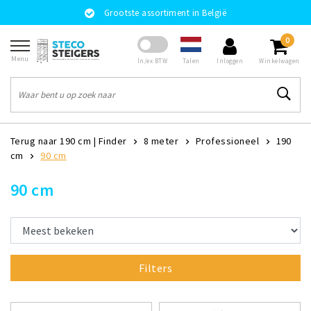
Grootste assortiment in België
0
Menu
Talen
In/ex BTW
Inloggen
Winkelwagen
Terug naar 190 cm
|
Finder
8 meter
Professioneel
190
cm
90 cm
90 cm
Filters