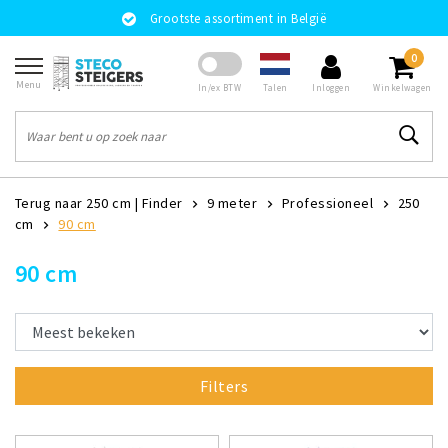
Grootste assortiment in België
0
Menu
Talen
In/ex BTW
Inloggen
Winkelwagen
Terug naar 250 cm
|
Finder
9 meter
Professioneel
250
cm
90 cm
90 cm
Filters