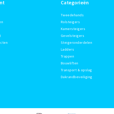
nt
Categorieën
Tweedehands
en
Rolsteigers
Kamersteigers
t
Gevelsteigers
ucten
Steigeronderdelen
Ladders
Trappen
Bouwliften
Transport & opslag
Dakrandbeveiliging