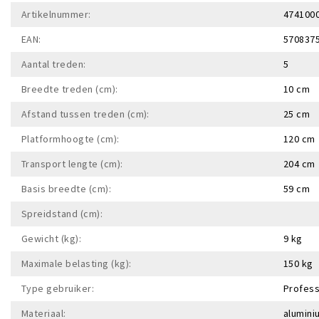
Artikelnummer:
474100
EAN:
570837
Aantal treden:
5
Breedte treden (cm):
10 cm
Afstand tussen treden (cm):
25 cm
Platformhoogte (cm):
120 cm
Transport lengte (cm):
204 cm
Basis breedte (cm):
59 cm
Spreidstand (cm):
Gewicht (kg):
9 kg
Maximale belasting (kg):
150 kg
Type gebruiker:
Profess
Materiaal:
alumini