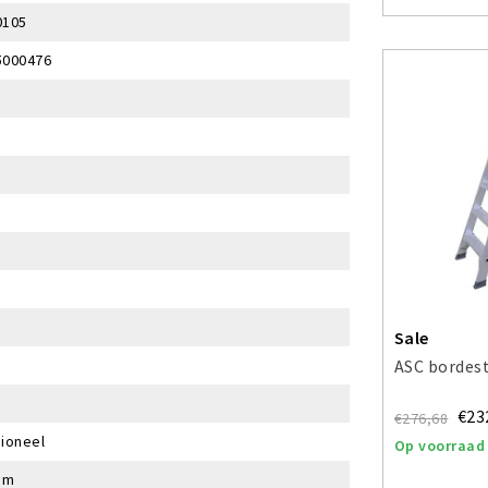
0105
5000476
Sale
ASC bordest
€23
€276,68
ioneel
Op voorraad
um