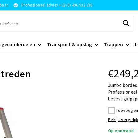
rbaar.
Professioneel advies +32 (0) 496 532 330
igeronderdelen
Transport & opslag
Trappen
L
€249,
 treden
Jumbo bordest
Professioneel 
bevestigingsp
Toevoegen 
Bekijk vergelijk
Op voorraad