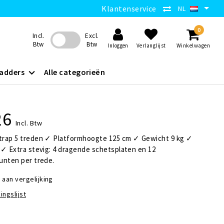
Klantenservice
NL
0
Incl.
Excl.
Btw
Btw
Inloggen
Verlanglijst
Winkelwagen
adders
Alle categorieën
26
Incl. Btw
rap 5 treden ✓ Platformhoogte 125 cm ✓ Gewicht 9 kg ✓
✓ Extra stevig: 4 dragende schetsplaten en 12
unten per trede.
aan vergelijking
ingslijst