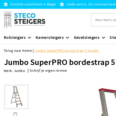
Grootste assortiment in België
Snelle service. Uit voorraad leve
Rolsteigers
Kamersteigers
Gevelsteigers
Ste
Terug naar Home
|
Jumbo SuperPRO bordestrap 5 treden
Jumbo SuperPRO bordestrap 5
|
Schrijf je eigen review
Merk:
Jumbo