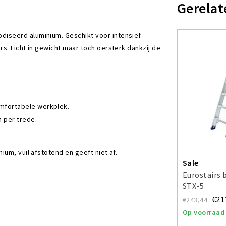
Gerelat
diseerd aluminium. Geschikt voor intensief
s. Licht in gewicht maar toch oersterk dankzij de
mfortabele werkplek.
 per trede.
um, vuil afstotend en geeft niet af.
Sale
Eurostairs 
STX-5
€21
€243,44
Op voorraad