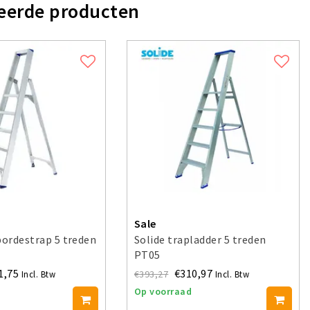
eerde producten
Sale
bordestrap 5 treden
Solide trapladder 5 treden
PT05
1,75
€310,97
€393,27
Incl. Btw
Incl. Btw
Op voorraad