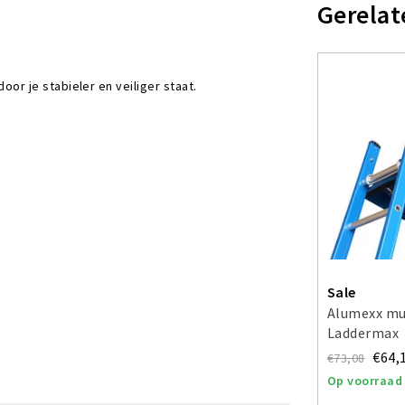
Gerelat
or je stabieler en veiliger staat.
Sale
Alumexx mu
Laddermax
€64,
€73,08
Op voorraad