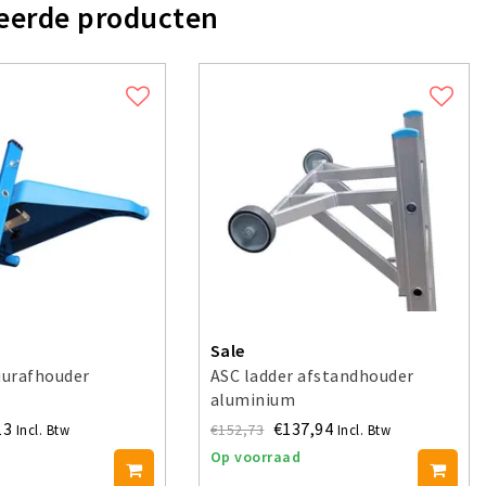
eerde producten
Sale
urafhouder
ASC ladder afstandhouder
aluminium
13
€137,94
€152,73
Incl. Btw
Incl. Btw
Op voorraad