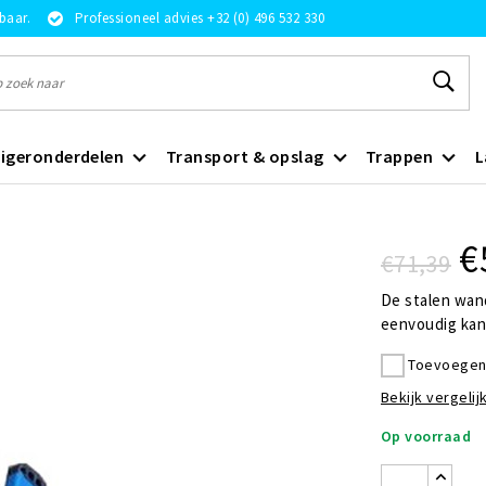
rbaar.
Professioneel advies +32 (0) 496 532 330
igeronderdelen
Transport & opslag
Trappen
L
€
€71,39
De stalen wan
eenvoudig kan
Toevoegen 
Bekijk vergelijk
Op voorraad