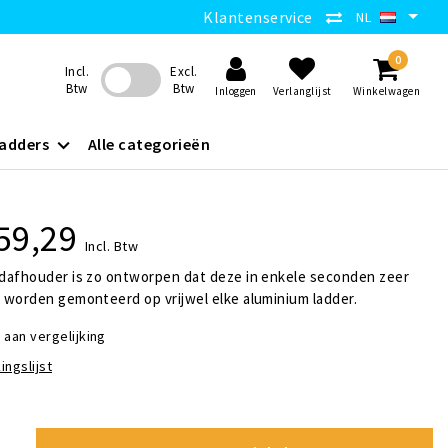
Klantenservice
NL
0
Incl.
Excl.
Btw
Btw
Inloggen
Verlanglijst
Winkelwagen
adders
Alle categorieën
59,29
Incl. Btw
dafhouder is zo ontworpen dat deze in enkele seconden zeer
 worden gemonteerd op vrijwel elke aluminium ladder.
aan vergelijking
ingslijst