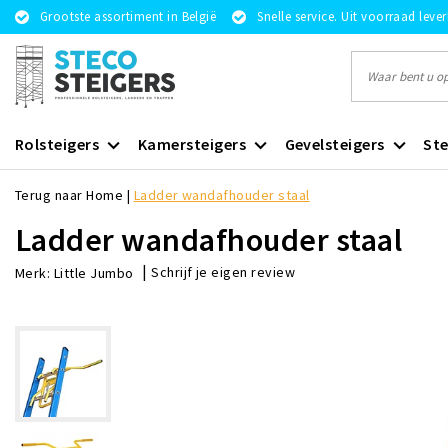
Grootste assortiment in België
Snelle service. Uit voorraad leve
Rolsteigers
Kamersteigers
Gevelsteigers
Ste
Terug naar Home
|
Ladder wandafhouder staal
Ladder wandafhouder staal
|
Schrijf je eigen review
Merk:
Little Jumbo