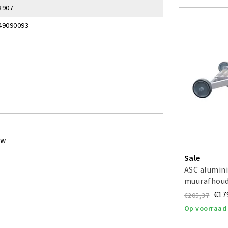
8907
49090093
ew
Sale
ASC alumin
muurafhoud
€17
€205,37
Op voorraad