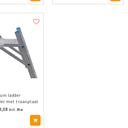
ium ladder
er met traanplaat
9,08
Incl. Btw