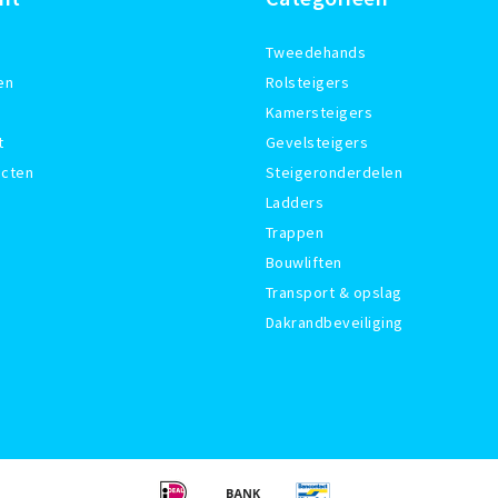
Tweedehands
en
Rolsteigers
Kamersteigers
t
Gevelsteigers
ucten
Steigeronderdelen
Ladders
Trappen
Bouwliften
Transport & opslag
Dakrandbeveiliging