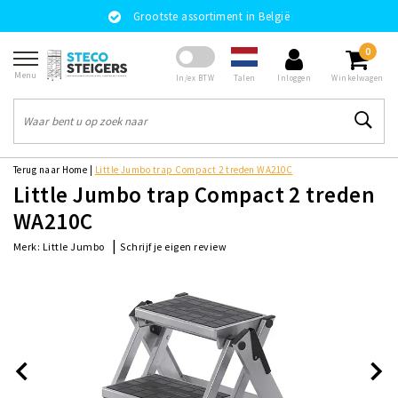
Grootste assortiment in België
0
Menu
Talen
In/ex BTW
Inloggen
Winkelwagen
Terug naar Home
|
Little Jumbo trap Compact 2 treden WA210C
Little Jumbo trap Compact 2 treden
WA210C
|
Schrijf je eigen review
Merk:
Little Jumbo