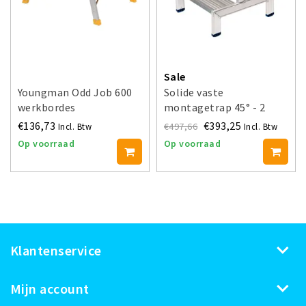
Sale
Youngman Odd Job 600
Solide vaste
werkbordes
montagetrap 45° - 2
treden MT452
€136,73
€393,25
€497,66
Incl. Btw
Incl. Btw
Op voorraad
Op voorraad
Klantenservice
Mijn account