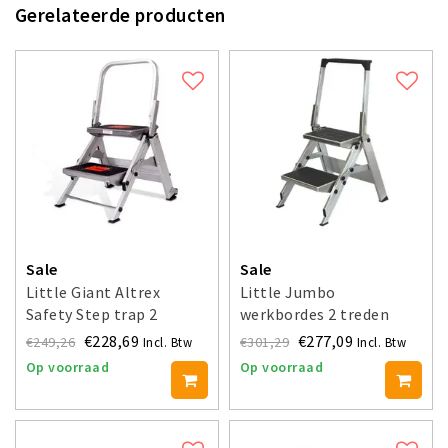
Gerelateerde producten
Sale
Sale
Little Giant Altrex
Little Jumbo
Safety Step trap 2
werkbordes 2 treden
treden
WA210B
€228,69
€277,09
€249,26
€301,29
Incl. Btw
Incl. Btw
Op voorraad
Op voorraad