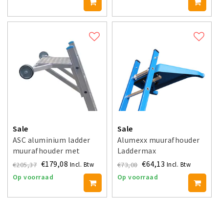
Sale
Sale
ASC aluminium ladder
Alumexx muurafhouder
muurafhouder met
Laddermax
traanplaat
€179,08
€64,13
€205,37
€73,08
Incl. Btw
Incl. Btw
Op voorraad
Op voorraad