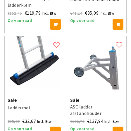
ladderklem
€119,79
€35,09
€152,45
€41,14
Incl. Btw
Incl. Btw
Op voorraad
Op voorraad
Sale
Sale
ASC ladder
Laddermat
afstandhouder
aluminium
€32,67
€137,94
€35,90
€152,73
Incl. Btw
Incl. Btw
Op voorraad
Op voorraad