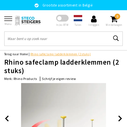
Grootste assortiment in België
0
Menu
Talen
In/ex BTW
Inloggen
Winkelwagen
Terug naar Home
|
Rhino safeclamp ladderklemmen (2 stuks)
Rhino safeclamp ladderklemmen (2
stuks)
|
Schrijf je eigen review
Merk:
Rhino Products