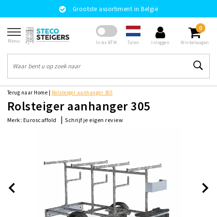
Grootste assortiment in België
0
Menu
Talen
In/ex BTW
Inloggen
Winkelwagen
Terug naar Home
|
Rolsteiger aanhanger 305
Rolsteiger aanhanger 305
|
Schrijf je eigen review
Merk:
Euroscaffold