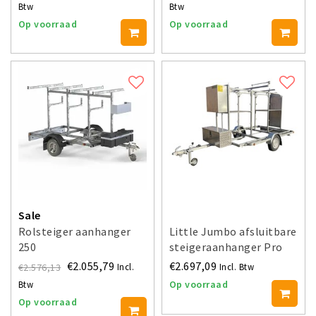
Btw
Btw
Op voorraad
Op voorraad
Sale
Rolsteiger aanhanger
Little Jumbo afsluitbare
250
steigeraanhanger Pro
250
€2.055,79
€2.697,09
€2.576,13
Incl.
Incl. Btw
Op voorraad
Btw
Op voorraad