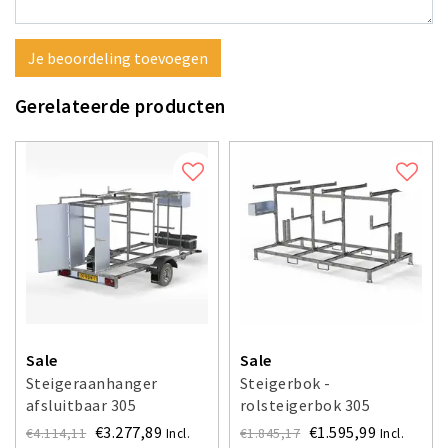
Je beoordeling toevoegen
Gerelateerde producten
Sale
Sale
Steigeraanhanger
Steigerbok -
afsluitbaar 305
rolsteigerbok 305
€3.277,89
€1.595,99
€4.114,11
€1.845,17
Incl.
Incl.