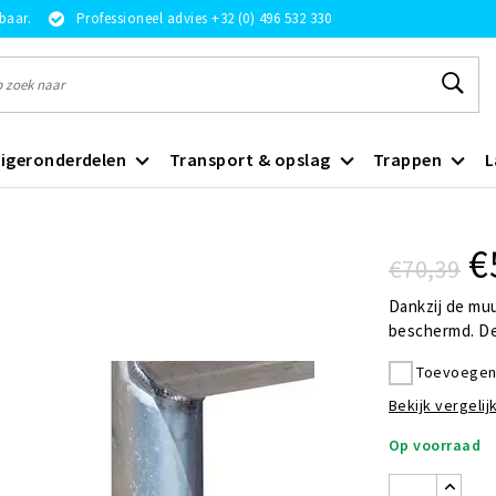
rbaar.
Professioneel advies +32 (0) 496 532 330
igeronderdelen
Transport & opslag
Trappen
L
€
€70,39
Dankzij de muu
beschermd. De
Toevoegen 
Bekijk vergelijk
Op voorraad