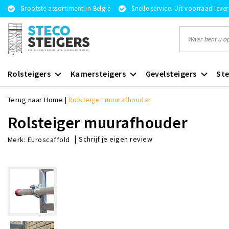
Grootste assortiment in België
Snelle service. Uit voorraad leve
Rolsteigers
Kamersteigers
Gevelsteigers
Ste
Terug naar Home
|
Rolsteiger muurafhouder
Rolsteiger muurafhouder
|
Schrijf je eigen review
Merk:
Euroscaffold