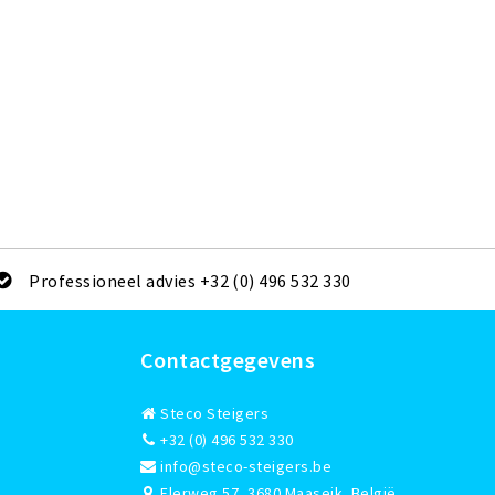
Professioneel advies +32 (0) 496 532 330
Contactgegevens
Steco Steigers
+32 (0) 496 532 330
info@steco-steigers.be
Elerweg 57, 3680 Maaseik, België