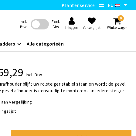
Klantenservice
NL
0
Incl.
Excl.
Btw
Btw
Inloggen
Verlanglijst
Winkelwagen
adders
Alle categorieën
59,29
Incl. Btw
rafhouder blijft uw rolsteiger stabiel staan en wordt de gevel
 gevel afhouder is eenvoudig te monteren aan iedere steiger.
aan vergelijking
ingslijst