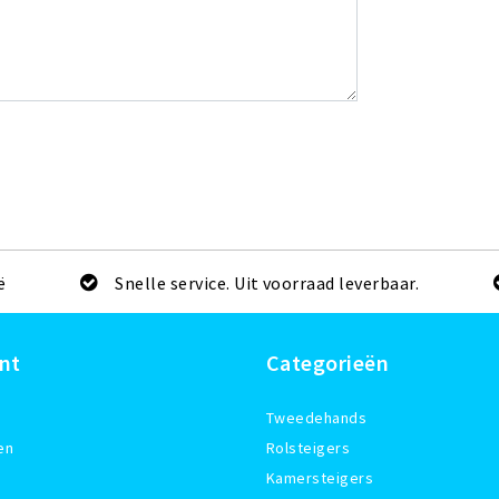
ë
Snelle service. Uit voorraad leverbaar.
nt
Categorieën
Tweedehands
en
Rolsteigers
Kamersteigers