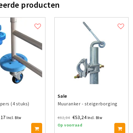
eerde producten
Sale
ers (4 stuks)
Muuranker - steigerborging
,17
€53,24
€62,84
Incl. Btw
Incl. Btw
Op voorraad