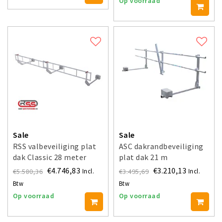
Op voorraad
Sale
Sale
RSS valbeveiliging plat
ASC dakrandbeveiliging
dak Classic 28 meter
plat dak 21 m
€4.746,83
€3.210,13
€5.580,36
€3.495,69
Incl.
Incl.
Btw
Btw
Op voorraad
Op voorraad