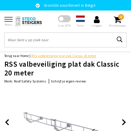
Grootste assortiment in België
0
Menu
Talen
In/ex BTW
Inloggen
Winkelwagen
Terug naar Home
|
RSS valbeveiliging plat dak Classic 20 meter
RSS valbeveiliging plat dak Classic
20 meter
|
Schrijf je eigen review
Merk:
Roof Safety Systems