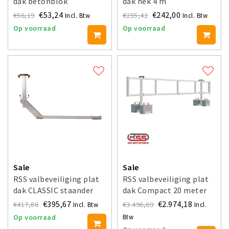
dak betonblok
dak hek 4 m
€53,24
€242,00
€56,19
€255,42
Incl. Btw
Incl. Btw
Op voorraad
Op voorraad
Sale
Sale
RSS valbeveiliging plat
RSS valbeveiliging plat
dak CLASSIC staander
dak Compact 20 meter
€395,67
€2.974,18
€417,86
€3.496,69
Incl. Btw
Incl.
Btw
Op voorraad