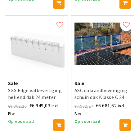
Sale
Sale
SGS Edge valbeveiliging
ASC dakrandbeveiliging
hellend dak 24 meter
schuin dak Klasse C 24
meter
€6.949,03
€6.681,62
€8.302,25
€7.982,27
Incl.
Incl.
Btw
Btw
Op voorraad
Op voorraad