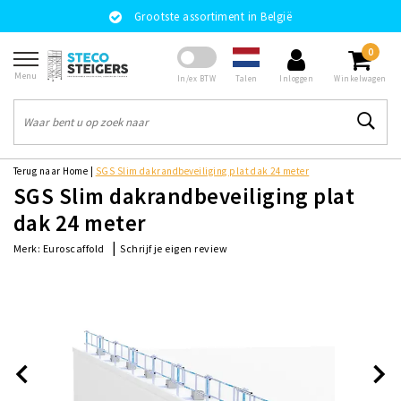
Grootste assortiment in België
0
Menu
Talen
In/ex BTW
Inloggen
Winkelwagen
Terug naar Home
|
SGS Slim dakrandbeveiliging plat dak 24 meter
SGS Slim dakrandbeveiliging plat
dak 24 meter
|
Schrijf je eigen review
Merk:
Euroscaffold