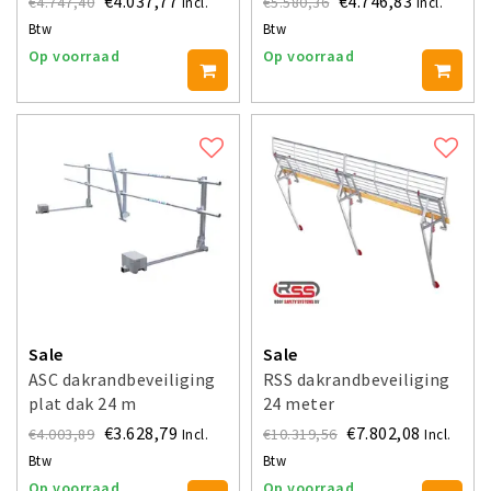
€4.037,77
€4.746,83
€4.747,40
€5.580,36
Incl.
Incl.
Btw
Btw
Op voorraad
Op voorraad
Sale
Sale
ASC dakrandbeveiliging
RSS dakrandbeveiliging
plat dak 24 m
24 meter
€3.628,79
€7.802,08
€4.003,89
€10.319,56
Incl.
Incl.
Btw
Btw
Op voorraad
Op voorraad