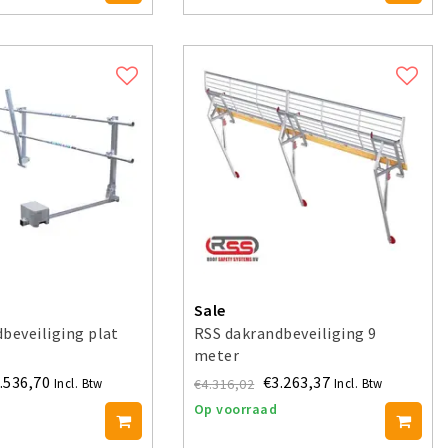
Sale
beveiliging plat
RSS dakrandbeveiliging 9
meter
.536,70
€3.263,37
€4.316,02
Incl. Btw
Incl. Btw
Op voorraad