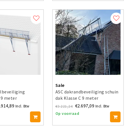
Sale
lbeveiliging
ASC dakrandbeveiliging schuin
 9 meter
dak Klasse C 9 meter
.914,89
€2.697,09
€3.221,24
Incl. Btw
Incl. Btw
Op voorraad