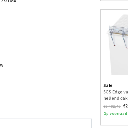
12731658
ew
Sale
SGS Edge va
hellend dak
€2
€3.482,45
Op voorraad