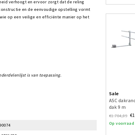
gheid verhoogt en ervoor zorgt dat de reling
te constructie en de eenvoudige opstelling vormt
ie op een veilige en efficiënte manier op het
derdelenlijst is van toepassing.
Sale
ASC dakrand
dak 9 m
€1
€1.704,89
Op voorraad
90074