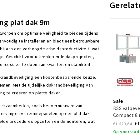
Gerelat
ing plat dak 9m
tworpen om optimale veiligheid te bieden tijdens
envoudig te installeren en biedt een betrouwbare
ij aan een verhoogde arbeidsproductiviteit, wat
 zijn. Geschikt voor uiteenlopende dakprojecten,
cessies te doen aan kwaliteit en stabiliteit.
 dakrandbeveiliging een kostenbesparende keuze.
men. Met de tijdelijke dakrandbeveiliging van
ng te creëren op platte daken.
Sale
werkzaamheden, zoals het vernieuwen van
RSS valbeve
vervangen van zonnepanelen op een plat dak.
Compact 8 
kkelde procedures opzetten en demonteren, wat
€1
€1.620,64
Op voorraad