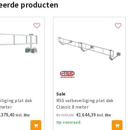
eerde producten
Sale
iliging plat dak
RSS valbeveiliging plat dak
meter
Classic 8 meter
.379,40
€1.644,39
€1.933,00
Incl. Btw
Incl. Btw
Op voorraad