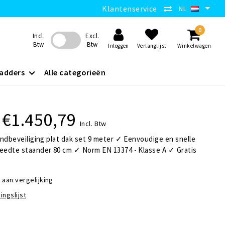
Klantenservice
NL
0
Incl.
Excl.
Btw
Btw
Inloggen
Verlanglijst
Winkelwagen
adders
Alle categorieën
€1.450,79
Incl. Btw
ndbeveiliging plat dak set 9 meter ✓ Eenvoudige en snelle
edte staander 80 cm ✓ Norm EN 13374 - Klasse A ✓ Gratis
aan vergelijking
ingslijst