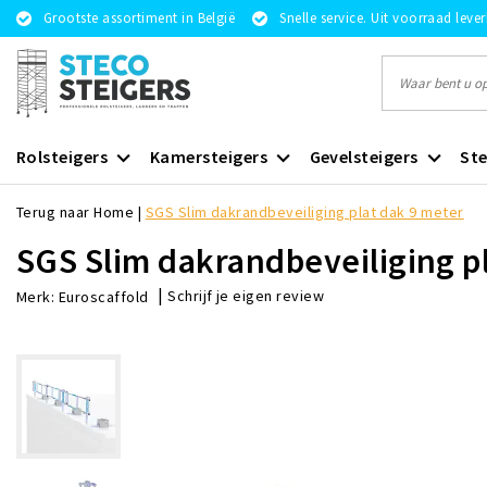
Grootste assortiment in België
Snelle service. Uit voorraad leve
Rolsteigers
Kamersteigers
Gevelsteigers
Ste
Terug naar Home
|
SGS Slim dakrandbeveiliging plat dak 9 meter
SGS Slim dakrandbeveiliging p
|
Schrijf je eigen review
Merk:
Euroscaffold