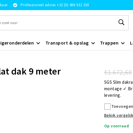
rbaar.
Professioneel advies +32 (0) 496 532 330
igeronderdelen
Transport & opslag
Trappen
L
lat dak 9 meter
€1.672,60
SGS Slim dakra
montage ✓ Bre
levering.
Toevoegen 
Bekijk vergelijk
Op voorraad