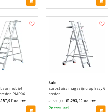
Sale
ibaar mobiel
Eurostairs magazijntrap Easy 6
 treden PMP06
treden
.157,97
€1.293,49
€1.535,11
Incl. Btw
Incl. Btw
Op voorraad