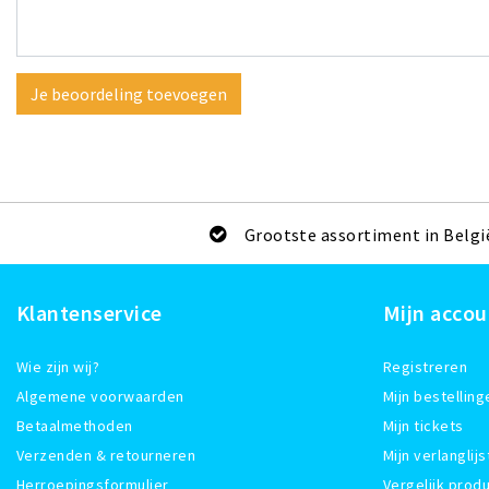
Je beoordeling toevoegen
Grootste assortiment in Belgi
Klantenservice
Mijn accou
Wie zijn wij?
Registreren
Algemene voorwaarden
Mijn bestelling
Betaalmethoden
Mijn tickets
Verzenden & retourneren
Mijn verlanglijs
Herroepingsformulier
Vergelijk prod