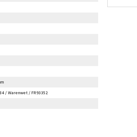
um
484 / Warenwet / FR93352