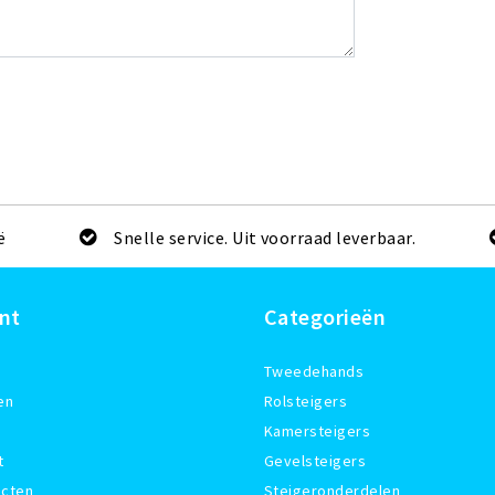
ë
Snelle service. Uit voorraad leverbaar.
nt
Categorieën
Tweedehands
en
Rolsteigers
Kamersteigers
t
Gevelsteigers
ucten
Steigeronderdelen