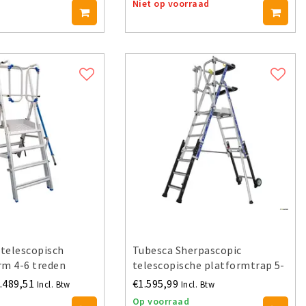
Niet op voorraad
 telescopisch
Tubesca Sherpascopic
rm 4-6 treden
telescopische platformtrap 5-
7 treden
.489,51
€1.595,99
Incl. Btw
Incl. Btw
Op voorraad