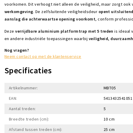
voorkomen. Dit verhoogt niet alleen de veiligheid, maar zorgt ook
werkomgeving
. De zelfsluitende veiligheidsdeur
opent uitsluitend
aanslag die achterwaartse opening voorkomt
, conform professi
Deze
verrijdbare aluminium platformtrap met 5 treden
is ideaal
en andere industriële toepassingen waarbij
veiligheid, duurzaam
Nog vragen?
Neem contact op met de klantenservice
Specificaties
Artikelnummer:
MBT05
EAN:
5413432541051
Aantal treden:
5
Breedte treden (cm):
10 cm
Afstand tussen treden (cm):
25 cm