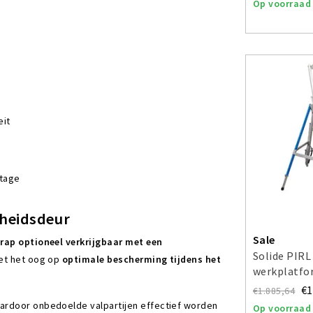
Op voorraad
eit
ntage
gheidsdeur
Sale
rap optioneel verkrijgbaar met een
Solide PIRL
met het oog op
optimale bescherming tijdens het
werkplatfo
€1
€1.885,64
aardoor onbedoelde valpartijen effectief worden
Op voorraad