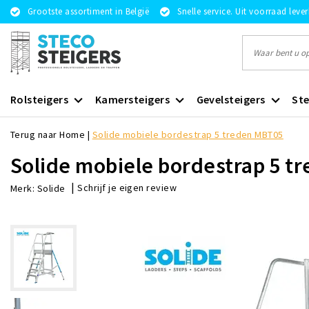
Grootste assortiment in België
Snelle service. Uit voorraad leve
Rolsteigers
Kamersteigers
Gevelsteigers
Ste
Terug naar Home
|
Solide mobiele bordestrap 5 treden MBT05
Solide mobiele bordestrap 5 t
|
Schrijf je eigen review
Merk:
Solide