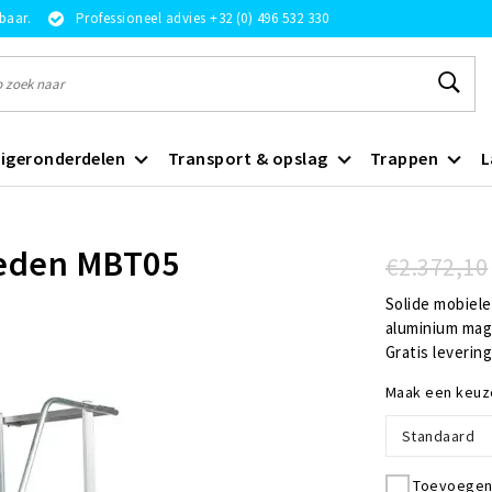
rbaar.
Professioneel advies +32 (0) 496 532 330
igeronderdelen
Transport & opslag
Trappen
L
reden MBT05
€2.372,10
Solide mobiele
aluminium mag
Gratis levering
Maak een keuz
Standaard
Toevoegen 