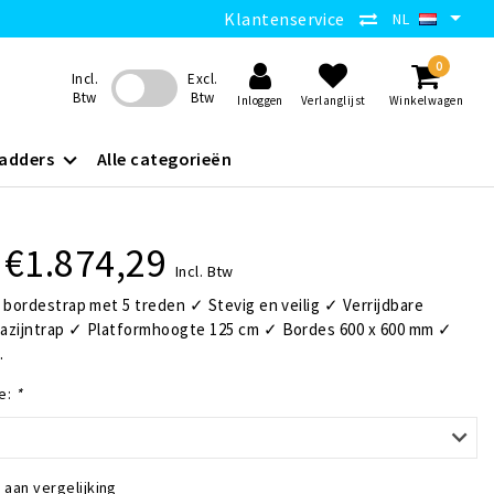
Klantenservice
NL
0
Incl.
Excl.
Btw
Btw
Inloggen
Verlanglijst
Winkelwagen
adders
Alle categorieën
€1.874,29
Incl. Btw
 bordestrap met 5 treden ✓ Stevig en veilig ✓ Verrijdbare
azijntrap ✓ Platformhoogte 125 cm ✓ Bordes 600 x 600 mm ✓
.
e:
*
aan vergelijking