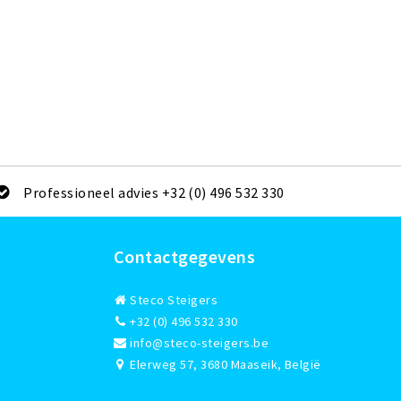
Professioneel advies +32 (0) 496 532 330
Contactgegevens
Steco Steigers
+32 (0) 496 532 330
info@steco-steigers.be
Elerweg 57, 3680 Maaseik, België