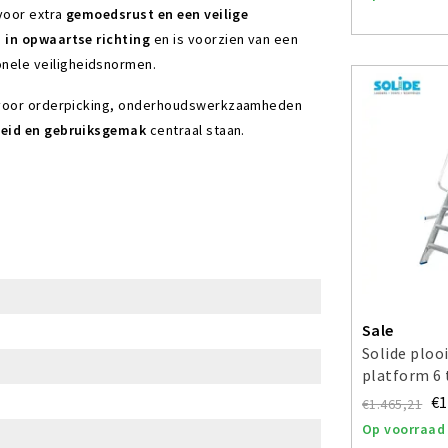
 voor extra
gemoedsrust en een veilige
 in opwaartse richting
en is voorzien van een
onele veiligheidsnormen.
 voor orderpicking, onderhoudswerkzaamheden
heid en gebruiksgemak
centraal staan.
Sale
Solide ploo
platform 6
€1
€1.465,21
Op voorraad