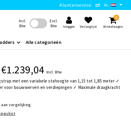
Klantenservice
NL
0
Incl.
Excl.
Btw
Btw
Inloggen
Verlanglijst
Winkelwagen
adders
Alle categorieën
€1.239,04
Incl. Btw
gstrap met een variabele stahoogte van 1,15 tot 1,85 meter ✓
r voor bouwwerven en verdiepingen ✓ Maximale draagkracht
aan vergelijking
ingslijst