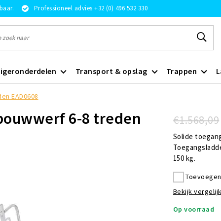
rbaar.
Professioneel advies +32 (0) 496 532 330
igeronderdelen
Transport & opslag
Trappen
L
eden EAD0608
 bouwwerf 6-8 treden
€1.568,09
Solide toegan
Toegangsladde
150 kg.
Toevoegen 
Bekijk vergelijk
Op voorraad