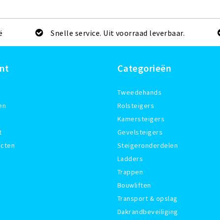
ë
Snelle service. Uit voorraad leverbaar.
nt
Categorieën
Tweedehands
en
Rolsteigers
Kamersteigers
t
Gevelsteigers
ucten
Steigeronderdelen
Ladders
Trappen
Bouwliften
Transport & opslag
Dakrandbeveiliging