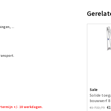
Gerelat
ngen, ...
ransport.
Sale
Solide toe
bouwwerf 8
rtermijn +/- 10 werkdagen.
€1
€1.722,79