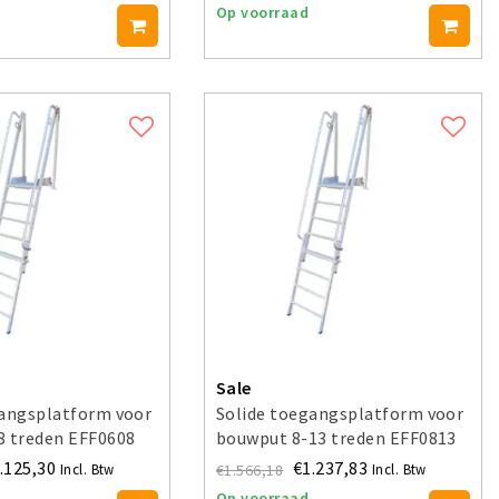
Op voorraad
Sale
gangsplatform voor
Solide toegangsplatform voor
8 treden EFF0608
bouwput 8-13 treden EFF0813
.125,30
€1.237,83
€1.566,18
Incl. Btw
Incl. Btw
Op voorraad