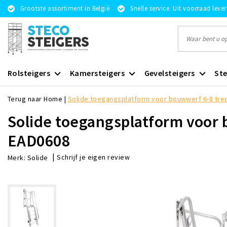
Grootste assortiment in België
Snelle service. Uit voorraad leve
Rolsteigers
Kamersteigers
Gevelsteigers
Ste
Terug naar Home
|
Solide toegangsplatform voor bouwwerf 6-8 tr
Solide toegangsplatform voor
EAD0608
|
Schrijf je eigen review
Merk:
Solide