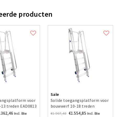
eerde producten
Sale
gangsplatform voor
Solide toegangsplatform voor
-13 treden EAD0813
bouwwerf 10-18 treden
EAD1018
.362,46
€1.554,85
€1.967,48
Incl. Btw
Incl. Btw