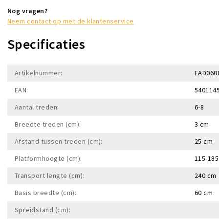
Nog vragen?
Neem contact op met de klantenservice
Specificaties
Artikelnummer:
EAD060
EAN:
540114
Aantal treden:
6-8
Breedte treden (cm):
3 cm
Afstand tussen treden (cm):
25 cm
Platformhoogte (cm):
115-18
Transport lengte (cm):
240 cm
Basis breedte (cm):
60 cm
Spreidstand (cm):