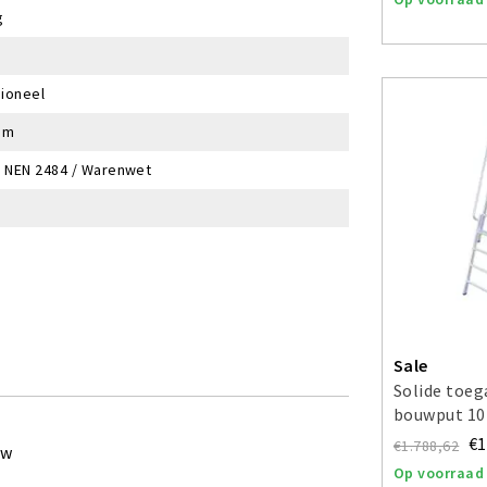
g
ioneel
um
/ NEN 2484 / Warenwet
Sale
Solide toe
bouwput 10
€1
€1.788,62
ew
Op voorraad