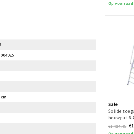
Op voorraad
8
5004925
5 cm
Sale
Solide toe
bouwput 6-
€1
€1.424,45
Op voorraad