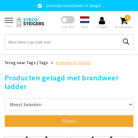
Grootste assortiment in België
0
Menu
Talen
In/ex BTW
Inloggen
Winkelwagen
Terug naar Tags
|
Tags
brandweer ladder
Producten getagd met brandweer
ladder
Filters