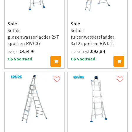
Sale
Sale
Solide
Solide
glazenwasserladder 2x7
ruitenwassersladder
sporten RWC07
3x12 sporten RWD12
€454,96
€1.093,84
€553,90
€1.330,94
Op voorraad
Op voorraad