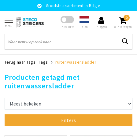
Grootste assortiment in België
0
Menu
Talen
In/ex BTW
Inloggen
Winkelwagen
Terug naar Tags
|
Tags
ruitenwassersladder
Producten getagd met
ruitenwassersladder
Filters