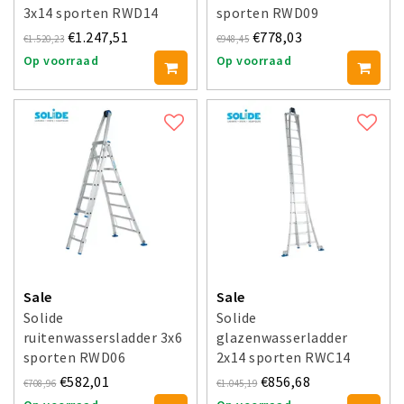
3x14 sporten RWD14
sporten RWD09
€1.247,51
€778,03
€1.520,23
€948,45
Op voorraad
Op voorraad
Sale
Sale
Solide
Solide
ruitenwassersladder 3x6
glazenwasserladder
sporten RWD06
2x14 sporten RWC14
€582,01
€856,68
€708,96
€1.045,19