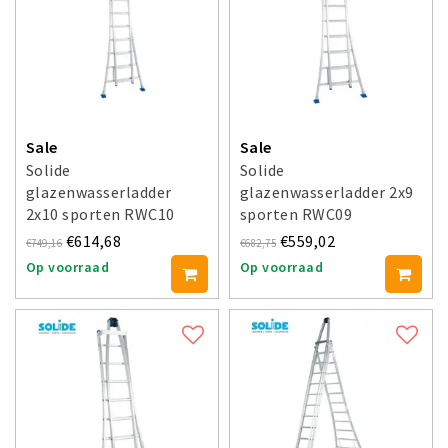
Sale
Sale
Solide
Solide
glazenwasserladder
glazenwasserladder 2x9
2x10 sporten RWC10
sporten RWC09
€614,68
€559,02
€749,16
€682,75
Op voorraad
Op voorraad