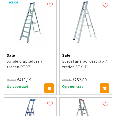
Sale
Sale
Solide trapladder 7
Eurostairs bordestrap 7
treden PT07
treden STX-7
€410,19
€252,89
€519,15
€290,44
Op voorraad
Op voorraad