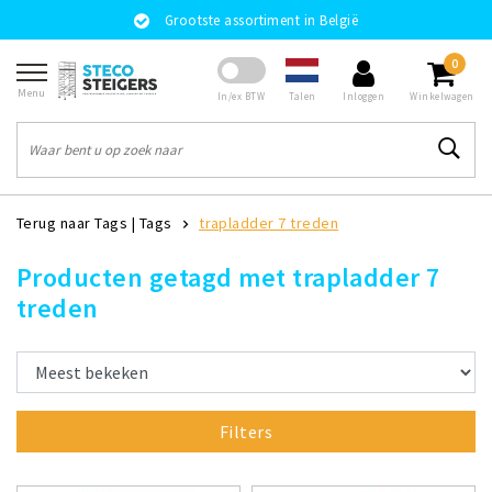
Grootste assortiment in België
0
Menu
Talen
In/ex BTW
Inloggen
Winkelwagen
Terug naar Tags
|
Tags
trapladder 7 treden
Producten getagd met trapladder 7
treden
Filters